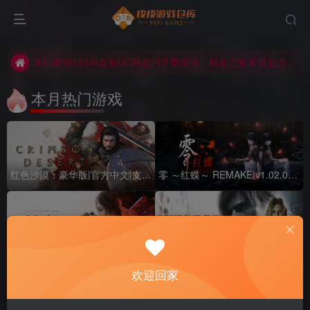
本站新增123网盘和UC网盘的下载渠道，目前已有渠道包含百度网盘，夸克网盘，迅雷网盘，天翼网盘，123网盘，UC网盘，本地下载等等!
本站所有游戏均可免费下载！通过签到领取积分可兑换会员和下载游戏！
本站新增123网盘和UC网盘的下载渠道，目前已有渠道包含百度网盘，夸克网盘，迅雷网盘，天翼网盘，123网盘，UC网盘，本地下载等等!
本月热门游戏
红色沙漠：豪华版|官方中文|支持手柄|Crimson Desert Deluxe Edition
零 ～红蝶～ REMAKE|v1.02.02|豪华版|官方中文|支持手柄|FATAL FRAME II: Crimson Butterfly REMAKE
死亡搁浅2：冥滩之上|豪华版|官方中文DEATH STRANDING 2: ON THE BEACH – Digital Deluxe Edition
生化危机9Resident Evil Requiem
欢迎回家