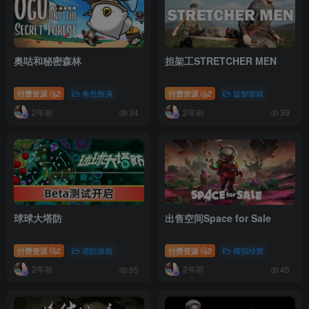
奥咕和秘密森林
担架工STRETCHER MEN
付费资源
2
角色扮演
付费资源
2
益智游戏
2年前
2年前
34
39
球球大塔防
出售空间Space for Sale
付费资源
2
塔防游戏
付费资源
2
模拟经营
2年前
2年前
65
45