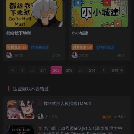
都给我下地狱
小小城建
付费资源
2
模拟经营
付费资源
2
模拟经营
2年前
2年前
70
54
1
…
204
205
206
…
214
跳转
这些游戏不要错过
螺丝式插入模拟器TMA02
1
5409
3个月前
2
光与影：33号远征队|v1.5.1|豪华版|官方中
2
文|支持手柄|Clair Obscur: Expedition 33