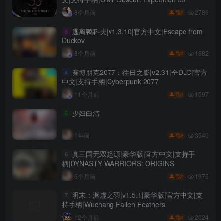
2786
8个月前
2
逃离鸭科夫|v1.3.10|官方中文|Escape from
3
Duckov
1882
8个月前
2
赛博朋克2077：往日之影|v2.31|全DLC|官方
4
中文|支持手柄|Cyberpunk 2077
1597
11个月前
2
少妇白洁
5
3540
1年前
2
真三国无双起源|豪华版|官方中文|支持手
6
柄|DYNASTY WARRIORS: ORIGINS
1975
6个月前
2
明末：渊虚之羽|v1.5.1|豪华版|官方中文|支
7
持手柄|Wuchang Fallen Feathers
2024
12个月前
2