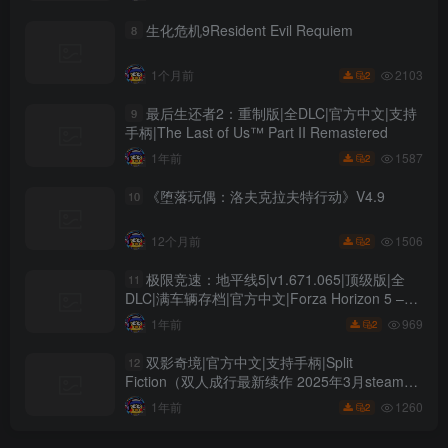
生化危机9Resident Evil Requiem
8
2103
1个月前
2
最后生还者2：重制版|全DLC|官方中文|支持
9
手柄|The Last of Us™ Part II Remastered
1587
1年前
2
《堕落玩偶：洛夫克拉夫特行动》V4.9
10
1506
12个月前
2
极限竞速：地平线5|v1.671.065|顶级版|全
11
DLC|满车辆存档|官方中文|Forza Horizon 5 –
Premium Edition
969
1年前
2
双影奇境|官方中文|支持手柄|Split
12
Fiction（双人成行最新续作 2025年3月steam
top1）
1260
1年前
2