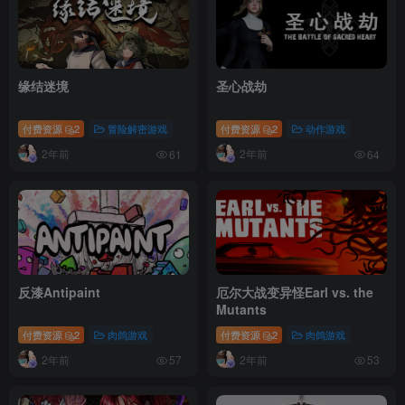
缘结迷境
圣心战劫
付费资源
2
冒险解密游戏
付费资源
2
动作游戏
2年前
2年前
61
64
反漆Antipaint
厄尔大战变异怪Earl vs. the
Mutants
付费资源
2
肉鸽游戏
付费资源
2
肉鸽游戏
2年前
2年前
57
53