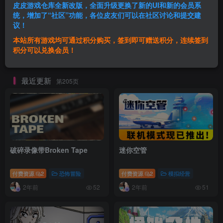
剑星|官方中文|支持手柄|Stellar Blade（无动手能力请勿下载此游戏不要了联系管理员帮助)
仁王3|官方中文|支持手柄|Nioh 3
皮皮游戏仓库全新改版，全面升级更换了新的UI和新的会员系
统，增加了“社区”功能，各位皮友们可以在社区讨论和提交建
议！
本站所有游戏均可通过积分购买，签到即可赠送积分，连续签到
积分可以兑换会员！
FIFA 22
索尼克 缤纷色彩 究极版|官方中文|支持手柄|Sonic Colors: Ultimate
最近更新
第205页
破碎录像带Broken Tape
迷你空管
付费资源
2
恐怖冒险
付费资源
2
模拟经营
2年前
2年前
52
51