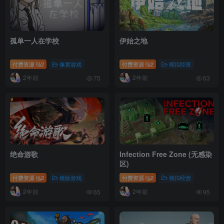
孤单一人在学校
伊始之地
付费资源
2
像素游戏
付费资源
2
模拟经营
2年前
2年前
75
63
绝命游歌
Infection Free Zone (无感染
区)
付费资源
2
横版游戏
付费资源
2
模拟经营
2年前
2年前
65
95