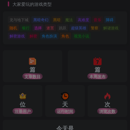
大家爱玩的游戏类型
龙与地下城
黑暗奇幻
黑暗
魔法
高难度
音乐
障碍
随机
银行
选择
迷宫
跳跃
超级英雄
警察
解谜游戏
解密游戏
解密
角色扮演
角色
视觉小说
篇
篇
文章数目
本周发布
位
天
次
注册用户
运行时间
浏览次数
今天是