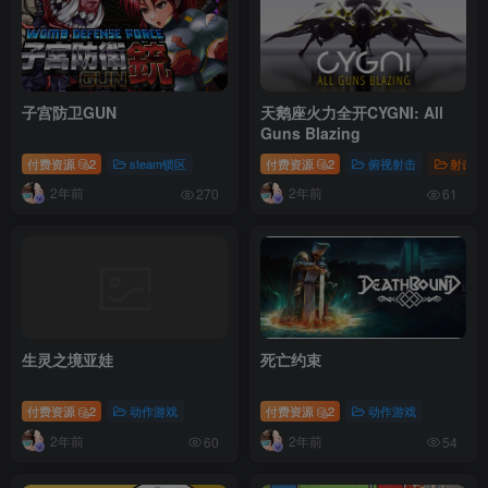
子宫防卫GUN
天鹅座火力全开CYGNI: All
Guns Blazing
付费资源
2
steam锁区
付费资源
2
俯视射击
射击游
2年前
2年前
270
61
生灵之境亚娃
死亡约束
付费资源
2
动作游戏
付费资源
2
动作游戏
2年前
2年前
60
54