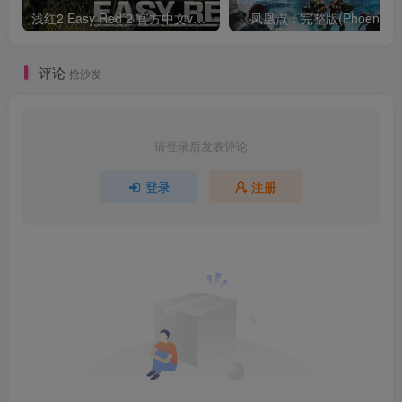
浅红2 Easy Red 2 官方中文v2.0.9
《凤凰点：完整版
评论
抢沙发
请登录后发表评论
登录
注册