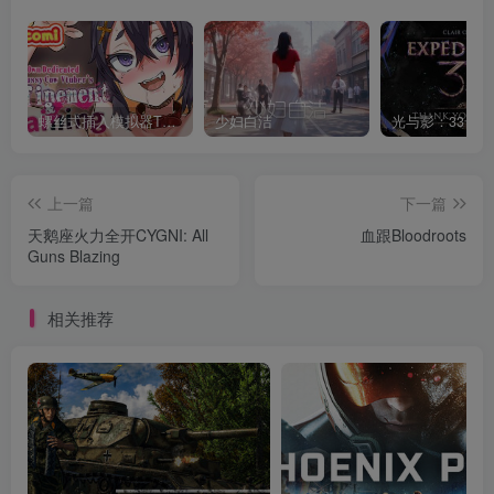
螺丝式插入模拟器TMA02
少妇白洁
上一篇
下一篇
天鹅座火力全开CYGNI: All
血跟Bloodroots
Guns Blazing
相关推荐