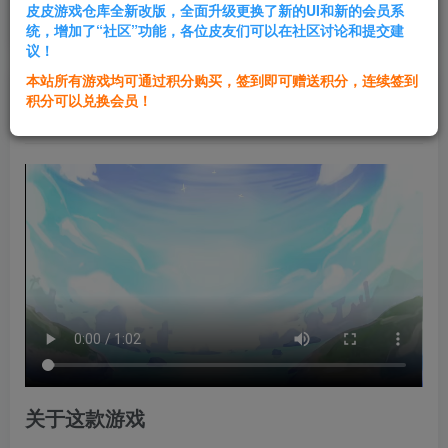
皮皮游戏仓库全新改版，全面升级更换了新的UI和新的会员系
登录购买
统，增加了“社区”功能，各位皮友们可以在社区讨论和提交建
议！
本站所有游戏均可通过积分购买，签到即可赠送积分，连续签到
群主1号
积分可以兑换会员！
关注
私信
2年前更新
关于这款游戏