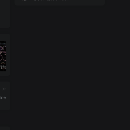
光与影：33号远征队|v1.5.1|豪华版|官方中文|支持手柄|Clair Obscur: Expedition 33
绯色修仙录|v0.628|官方中文|修仙纪元实录|绯月仙行录|寻仙录
生化危机9Resident Evil Requiem
篇
ne