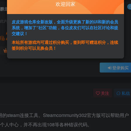
欢迎回家
群主给力版 steam连接问题解决软件 community302
此内容为付费资源，请付费后查看
皮皮游戏仓库全新改版，全面升级更换了新的UI和新的会员
系统，增加了“社区”功能，各位皮友们可以在社区讨论和提
2
交建议！
积分
本站所有游戏均可通过积分购买，签到即可赠送积分，连续
签到积分可以兑换会员！
免费
免费
黄金会员
超级会员
登录购买
关注
私信
team连接工具。Steamcommunity302官方版可以帮助用户
m个人中心，并不再出现108等各种错误代码。