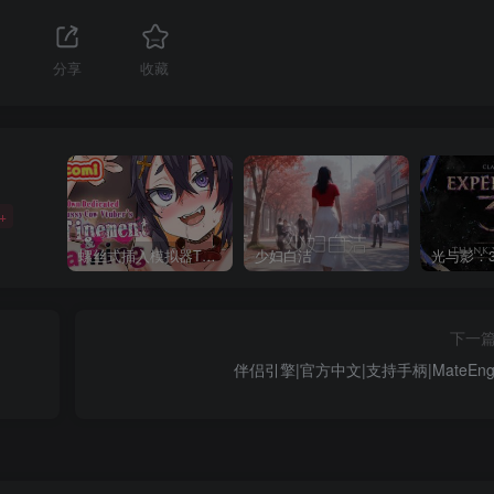
分享
收藏
+
螺丝式插入模拟器TMA02
少妇白洁
下一
伴侣引擎|官方中文|支持手柄|MateEngi