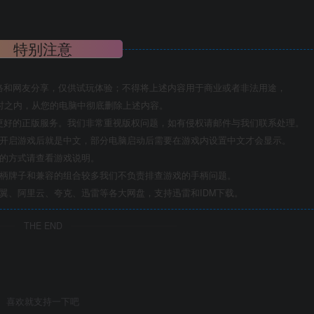
特别注意
络和网友分享，仅供试玩体验；不得将上述内容用于商业或者非法用途，
时之内，从您的电脑中彻底删除上述内容。
更好的正版服务。我们非常重视版权问题，如有侵权请邮件与我们联系处理。
置开启游戏后就是中文，部分电脑启动后需要在游戏内设置中文才会显示。
机的方式请查看游戏说明。
手柄牌子和兼容的组合较多我们不负责排查游戏的手柄问题。
翼、阿里云、夸克、迅雷等各大网盘，支持迅雷和IDM下载。
THE END
喜欢就支持一下吧