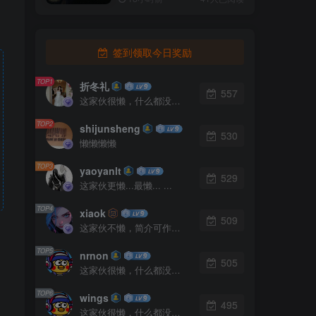
签到领取今日奖励
TOP1
折冬礼
557
这家伙很懒，什么都没有写...
TOP2
shijunsheng
530
懒懒懒懒
TOP3
yaoyanlt
529
这家伙更懒...最懒... ...
TOP4
xiaok
509
这家伙不懒，简介可作证！
TOP5
nrnon
505
这家伙很懒，什么都没有写...
TOP6
wings
495
这家伙很懒，什么都没有写...