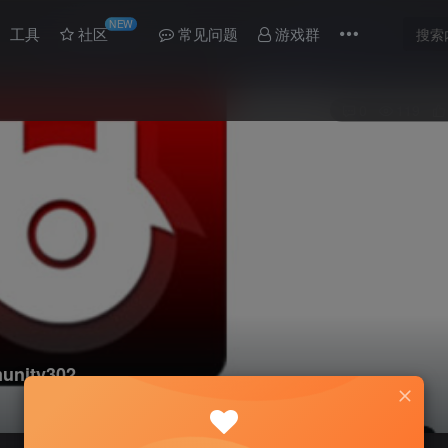
NEW
工具
社区
常见问题
游戏群
0
119
ity302