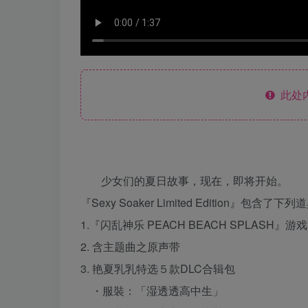
此处
少女们的夏日故事，现在，即将开始。
『Sexy Soaker Limited Edition』包含了下
1.『闪乱神乐 PEACH BEACH SPLASH』游
2. 含主题曲之原声带
3. 艳夏乳乳特选５款DLC合辑包
・服裝：「湿透透高中生」