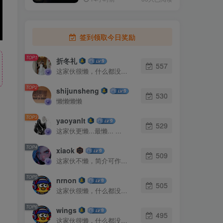
签到领取今日奖励
TOP1
折冬礼
557
这家伙很懒，什么都没有写...
TOP2
shijunsheng
530
懒懒懒懒
TOP3
yaoyanlt
529
这家伙更懒...最懒... ...
TOP4
xiaok
509
这家伙不懒，简介可作证！
TOP5
nrnon
505
这家伙很懒，什么都没有写...
TOP6
wings
495
这家伙很懒，什么都没有写...