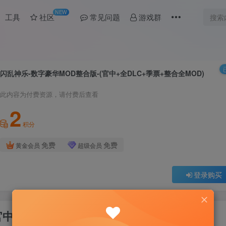
NEW
工具
社区
常见问题
游戏群
闪乱神乐-数字豪华MOD整合版-(官中+全DLC+季票+整合全MOD)
此内容为付费资源，请付费后查看
2
积分
免费
免费
黄金会员
超级会员
登录购买
中+全DLC+季票+整合全MOD)