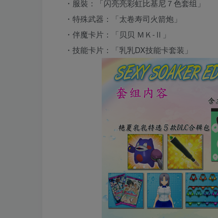
・服裝：「闪亮亮彩虹比基尼７色套组」
・特殊武器：「太卷寿司火箭炮」
・伴魔卡片：「贝贝 ＭＫ-Ⅱ」
・技能卡片：「乳乳DX技能卡套装」