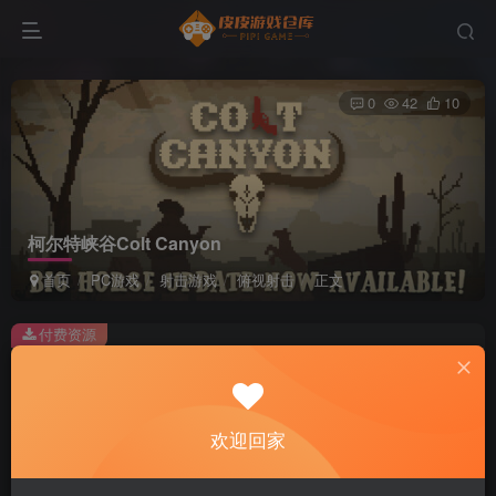
0
42
10
柯尔特峡谷Colt Canyon
首页
PC游戏
射击游戏
俯视射击
正文
付费资源
柯尔特峡谷Colt Canyon
此内容为付费资源，请付费后查看
2
欢迎回家
积分
免费
免费
黄金会员
超级会员