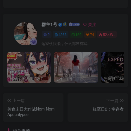
群主1号
关注
2
4263
159
74
52.4W+
这家伙很懒，什么都没有写...
螺丝式插入模拟器TMA02
少妇白洁
上一篇
下一篇
美食末日大作战Nom Nom
红至日2：幸存者
Apocalypse
相关推荐