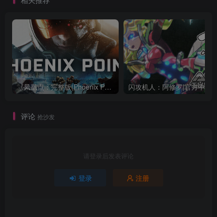
《凤凰点：完整版(Phoenix Point Complete Edition)》|v1.30.2|中文|免安装硬盘版
闪攻机人：阿修罗|官方中文|支持手柄|閃攻機人ア
评论
抢沙发
请登录后发表评论
登录
注册