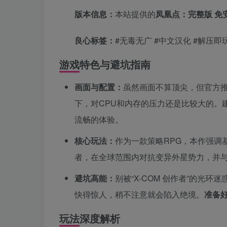
版本信息：
本站提供的
凤凰点：完整版 免
良心标签：
#无毒无广 #中文汉化 #解压即
游戏特色与避坑指南
画面与配置：
虽然画面不算顶尖，但官方
下，对CPU和内存的压力还是比较大的。建议玩
流畅的体验。
核心玩法：
作为一款策略RPG，本作强调
者，在全球范围内对抗变异外星势力，并
避坑高能：
别被“X-COM 创作者”的光
快得惊人，稍不注意就会陷入绝境。
准备
玩法深度解析