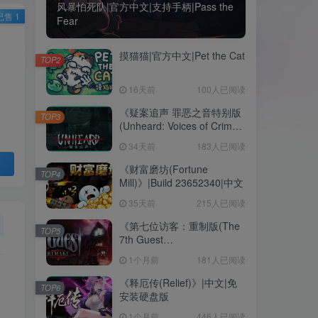
风暴怕死队|官方中文|支持手柄|Pass the
已售 1
Fear
摸猫猫|官方中文|Pet the Cat
TOP2
16天前
100人已阅读
《疑案追声 罪恶之音特别版
TOP3
(Unheard: Voices of Crime
Edition)》|BUILD
34天前
183人已阅读
11111643+全DLC|中文
《财富磨坊(Fortune
TOP4
Mill)》|Build 23652340|中文
35天前
215人已阅读
《第七位访客：重制版(The
TOP5
7th Guest
Remake)》|v1.2.14090|中
1个月前
181人已阅读
文|免安装硬盘版
《释厄传(Relief)》|中文|免
TOP6
安装硬盘版
1个月前
446人已阅读