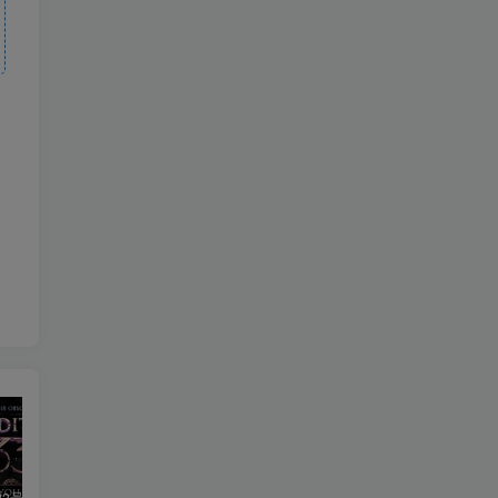
光与影：33号远征队|v1.5.1|豪华版|官方中文|支持手柄|Clair Obscur: Expedition 33
绯色修仙录|v0.628|官方中文|修仙纪元实录|绯月仙行录|寻仙录
生化危机9Resident Evil Requiem