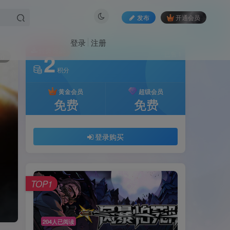
发布
开通会员
登录
注册
付费资源
2
已售 1
10
积分
黄金会员
超级会员
免费
免费
登录购买
TOP1
204人已阅读