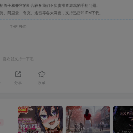
手柄牌子和兼容的组合较多我们不负责排查游戏的手柄问题。
翼、阿里云、夸克、迅雷等各大网盘，支持迅雷和IDM下载。
THE END
喜欢就支持一下吧
0
分享
收藏
+
螺丝式插入模拟器TMA02
少妇白洁