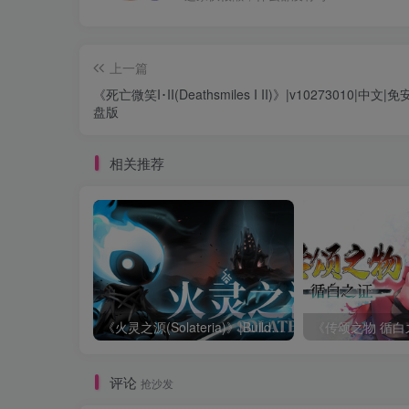
上一篇
《死亡微笑I･II(Deathsmiles I II)》|v10273010|中文|
盘版
相关推荐
《火灵之源(Solateria)》|Build 23852807|中文|免安装硬盘版
评论
抢沙发