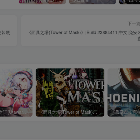
下一
免安装硬
《面具之塔(Tower of Mask)》|Build 23884411|中文|免
《传颂之物 循白之证(Utawarerumono: Past and Present Rediscovered)》|Build 23801083|中文|免安装硬盘版
《面具之塔(Tower of Mask)》|Build 23884411|中文|免安装硬盘版