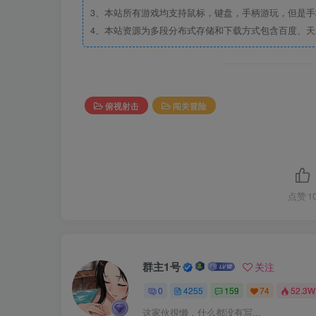
3、本站所有游戏均支持鼠标，键盘，手柄游玩，但是
4、本站资源为多段分布式存储和下载方式包含百度、天
俯视射击
闯关冒险
点赞
1
群主1号
关注
0
4255
159
74
52.3W
这家伙很懒，什么都没有写...