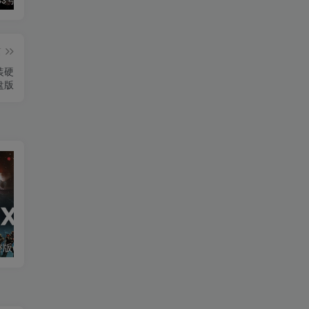
篇
安装硬
盘版
《凤凰点：完整版(Phoenix Point Complete Edition)》|v1.30.2|中文|免安装硬盘版
人中之龙 极３ / 人中之龙３外传 Dark Ties 豪华版|官方中文|支持手柄|Dark Ties