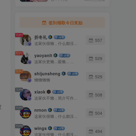
签到领取今日奖励
TOP1
折冬礼
557
这家伙很懒，什么都没有写...
TOP2
yaoyanlt
529
这家伙更懒...最懒... ...
TOP3
shijunsheng
529
懒懒懒懒
TOP4
xiaok
508
这家伙不懒，简介可作证！
度
TOP5
nrnon
504
这家伙很懒，什么都没有写...
TOP6
wings
494
这家伙很懒，什么都没有写...