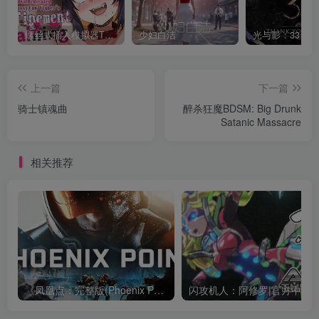
螺丝式插入模拟器TMA02
少妇白洁
上一篇
下一篇
骑士镇魂曲
醉杀狂魔BDSM: Big Drunk
Satanic Massacre
相关推荐
《凤凰点：完整版(Phoenix Point Complete Edition)》|v1.30.2|中文|免安装硬盘版
闪攻机人：阿修罗|官方中文|支持手柄|閃攻機人ア