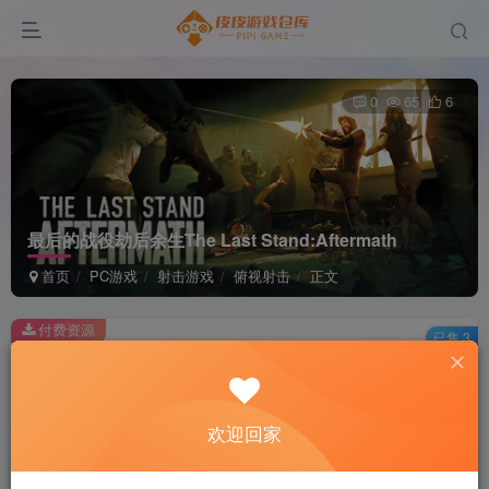
0
65
6
最后的战役劫后余生The Last Stand:Aftermath
首页
PC游戏
射击游戏
俯视射击
正文
付费资源
已售 3
最后的战役劫后余生The Last Stand:Aftermath
此内容为付费资源，请付费后查看
2
欢迎回家
积分
免费
免费
黄金会员
超级会员