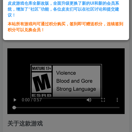
皮皮游戏仓库全新改版，全面升级更换了新的UI和新的会员系
登录购买
统，增加了“社区”功能，各位皮友们可以在社区讨论和提交建
议！
本站所有游戏均可通过积分购买，签到即可赠送积分，连续签到
群主1号
积分可以兑换会员！
关注
私信
1年前发布
关于这款游戏