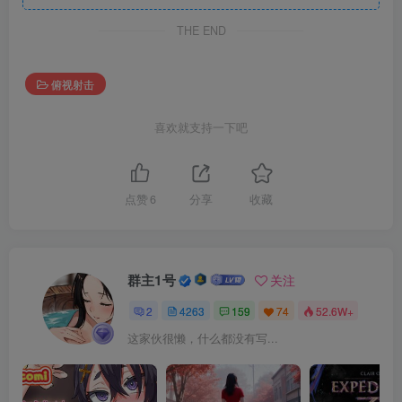
THE END
俯视射击
喜欢就支持一下吧
点赞
6
分享
收藏
群主1号
关注
2
4263
159
74
52.6W+
这家伙很懒，什么都没有写...