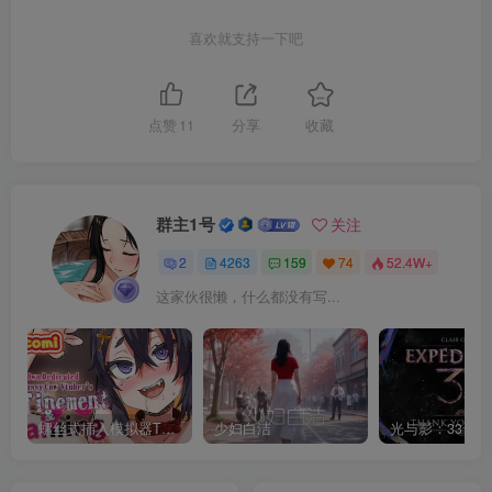
喜欢就支持一下吧
点赞
11
分享
收藏
群主1号
关注
2
4263
159
74
52.4W+
这家伙很懒，什么都没有写...
螺丝式插入模拟器TMA02
少妇白洁