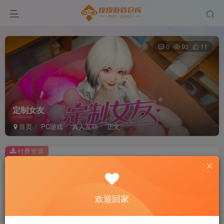
0
93
11
定制女友
首页
PC游戏
真人互动
正文
付费资源
定制女友
此内容为付费资源，请付费后查看
2
欢迎回家
积分
免费
免费
黄金会员
超级会员