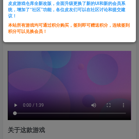
皮皮游戏仓库全新改版，全面升级更换了新的UI和新的会员系
登录购买
统，增加了“社区”功能，各位皮友们可以在社区讨论和提交建
议！
本站所有游戏均可通过积分购买，签到即可赠送积分，连续签到
群主1号
积分可以兑换会员！
关注
私信
2年前发布
关于这款游戏