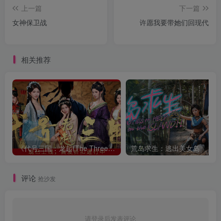
上一篇
下一篇
女神保卫战
许愿我要带她们回现代
相关推荐
《代号三国：龙起(The Three Kingdoms: Rebirth)》|Build 22973501|中文|免安
荒岛求生：逃出美女岛
评论
抢沙发
请登录后发表评论