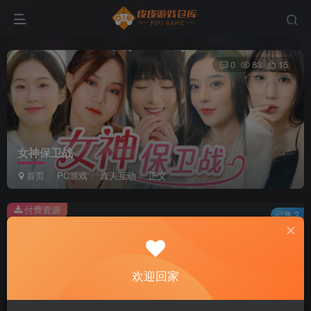
0
83
15
女神保卫战
首页
PC游戏
真人互动
正文
付费资源
已售 2
女神保卫战
此内容为付费资源，请付费后查看
2
欢迎回家
积分
免费
免费
黄金会员
超级会员