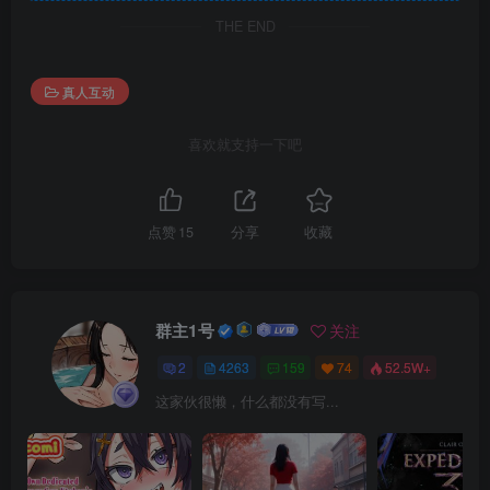
THE END
真人互动
喜欢就支持一下吧
点赞
15
分享
收藏
群主1号
关注
2
4263
159
74
52.5W+
这家伙很懒，什么都没有写...