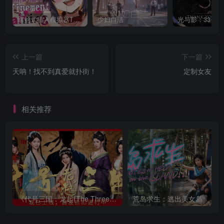
螺丝式插入模拟器TMA02
少妇白洁
上一篇
下一篇
天呐！找不到真爱就扑街！
定制女友
相关推荐
《代号三国：龙起(The Three Kingdoms: Rebirth)》|Build 22973501|中文|免安
荒岛求生：逃出美女岛