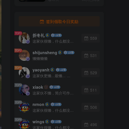
签到领取今日奖励
TOP1
折冬礼
559
这家伙很懒，什么都没有写...
TOP2
shijunsheng
531
懒懒懒懒
TOP3
yaoyanlt
529
这家伙更懒...最懒... ...
TOP4
xiaok
511
这家伙不懒，简介可作证！
TOP5
nrnon
506
这家伙很懒，什么都没有写...
TOP6
wings
496
这家伙很懒，什么都没有写...