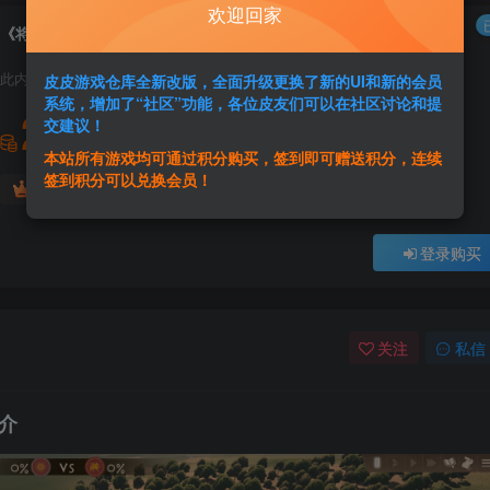
欢迎回家
《将军：古典时代(Strategos)》|v1893|中文|免安装硬盘版
此内容为付费资源，请付费后查看
皮皮游戏仓库全新改版，全面升级更换了新的UI和新的会员
系统，增加了“社区”功能，各位皮友们可以在社区讨论和提
2
交建议！
积分
本站所有游戏均可通过积分购买，签到即可赠送积分，连续
签到积分可以兑换会员！
免费
免费
黄金会员
超级会员
登录购买
关注
私信
简介