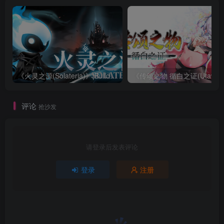
《火灵之源(Solateria)》|Build 23852807|中文|免安装硬盘版
《传颂之物 循白之证(Utawar
评论
抢沙发
请登录后发表评论
登录
注册