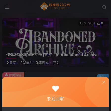
0
61
8
遗落档案馆|官方中文|支持手柄|Abandoned Archive
首页
PC游戏
像素游戏
正文
付费资源
已售 1
遗落档案馆|官方中文|支持手柄|Abandoned Archive
此内容为付费资源，请付费后查看
2
欢迎回家
积分
免费
免费
黄金会员
超级会员