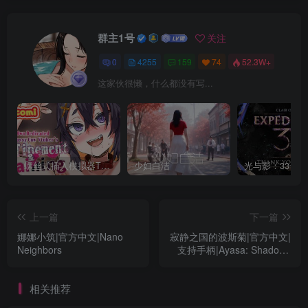
群主1号
关注
0
4255
159
74
52.3W+
这家伙很懒，什么都没有写...
螺丝式插入模拟器TMA02
少妇白洁
上一篇
下一篇
娜娜小筑|官方中文|Nano
寂静之国的波斯菊|官方中文|
Neighbors
支持手柄|Ayasa: Shadows
of Silence
相关推荐