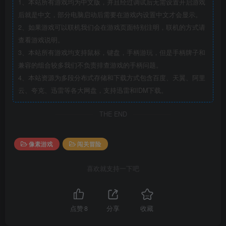
1、本站所有游戏均为中文版，并且经过调试后无需设置开启游戏
后就是中文，部分电脑启动后需要在游戏内设置中文才会显示。
2、如果游戏可以联机我们会在游戏页面特别注明，联机的方式请
查看游戏说明。
3、本站所有游戏均支持鼠标，键盘，手柄游玩，但是手柄牌子和
兼容的组合较多我们不负责排查游戏的手柄问题。
4、本站资源为多段分布式存储和下载方式包含百度、天翼、阿里
云、夸克、迅雷等各大网盘，支持迅雷和IDM下载。
THE END
像素游戏
闯关冒险
喜欢就支持一下吧
点赞
8
分享
收藏