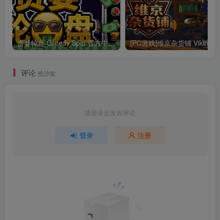
贪婪轮盘 Greedy Spin 官方中文Build.24493828
[PC游戏]维京杂货铺 
评论
抢沙发
请登录后发表评论
登录
注册