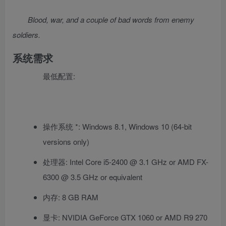
Blood, war, and a couple of bad words from enemy
soldiers.
系统需求
最低配置:
操作系统 *: Windows 8.1, Windows 10 (64-bit
versions only)
处理器: Intel Core i5-2400 @ 3.1 GHz or AMD FX-
6300 @ 3.5 GHz or equivalent
内存: 8 GB RAM
显卡: NVIDIA GeForce GTX 1060 or AMD R9 270