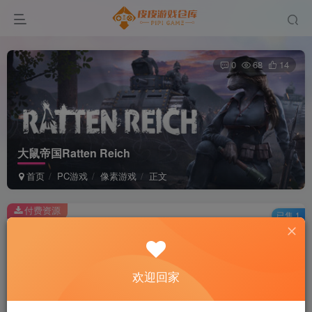
0
68
14
大鼠帝国Ratten Reich
首页
PC游戏
像素游戏
正文
付费资源
已售 1
大鼠帝国Ratten Reich
此内容为付费资源，请付费后查看
2
欢迎回家
积分
免费
免费
黄金会员
超级会员