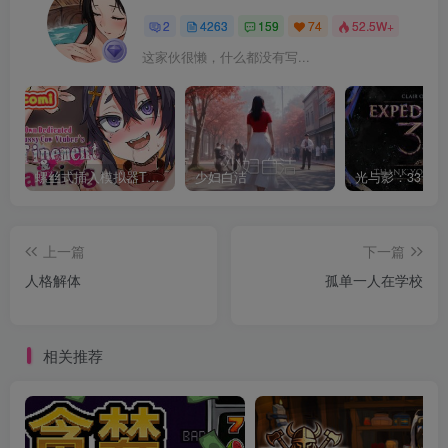
2
4263
159
74
52.5W+
这家伙很懒，什么都没有写...
螺丝式插入模拟器TMA02
少妇白洁
上一篇
下一篇
人格解体
孤单一人在学校
相关推荐