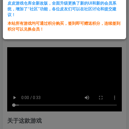
皮皮游戏仓库全新改版，全面升级更换了新的UI和新的会员系
登录购买
统，增加了“社区”功能，各位皮友们可以在社区讨论和提交建
议！
本站所有游戏均可通过积分购买，签到即可赠送积分，连续签到
群主1号
积分可以兑换会员！
关注
私信
2年前更新
关于这款游戏