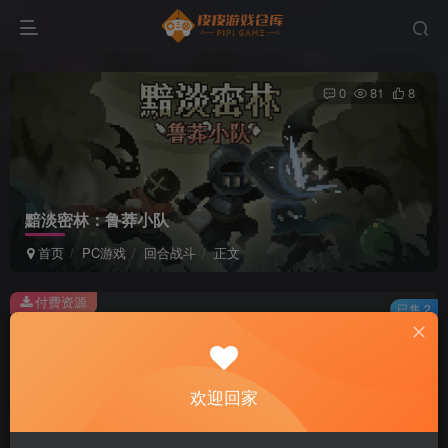
0
81
8
黯淡密林：鲁莽小队
首页
PC游戏
回合战斗
正文
付费资源
已售 2
黯淡密林：鲁莽小队
此内容为付费资源，请付费后查看
2
欢迎回家
积分
免费
免费
黄金会员
超级会员