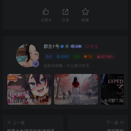
点赞
8
分享
收藏
群主1号
关注
2
4263
0
74
52.5W+
这家伙很懒，什么都没有写...
螺丝式插入模拟器TMA02
少妇白洁
上一篇
下一篇
暗黑之血|官方中文|支持手
暗徒誓约