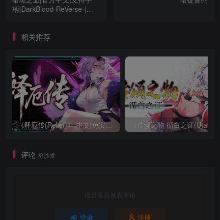
柄|DarkBlood-ReVerse-|暗
黑ノ血 -ReVerse-
DarkBlood-ReVerse-
相关推荐
《释厄传(Relief)》|中文|免安装硬盘版
《传颂之物 循白之证(Utawar
评论
抢沙发
请登录后发表评论
登录
注册