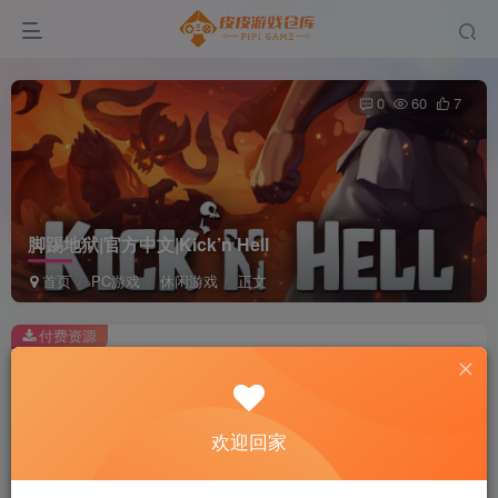
0
60
7
脚踢地狱|官方中文|Kick’n Hell
首页
PC游戏
休闲游戏
正文
付费资源
脚踢地狱|官方中文|Kick’n Hell
此内容为付费资源，请付费后查看
2
欢迎回家
积分
免费
免费
黄金会员
超级会员