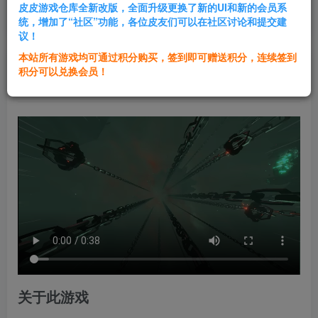
皮皮游戏仓库全新改版，全面升级更换了新的UI和新的会员系
登录购买
统，增加了“社区”功能，各位皮友们可以在社区讨论和提交建
议！
本站所有游戏均可通过积分购买，签到即可赠送积分，连续签到
群主1号
积分可以兑换会员！
关注
私信
1年前发布
关于此游戏