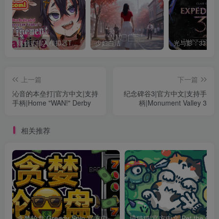
螺丝式插入模拟器TMA02
少妇白洁
上一篇
下一篇
沁音的本垒打|官方中文|支持
纪念碑谷3|官方中文|支持手
手柄|Home "WAN!" Derby
柄|Monument Valley 3
相关推荐
贪婪轮盘 Greedy Spin 官方中文Build.24493828
摸猫猫|官方中文|Pet the Cat