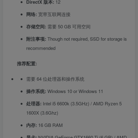
DirectX 版本:
12
网络:
宽带互联网连接
存储空间:
需要 50 GB 可用空间
附注事项:
Though not required, SSD for storage is
recommended
推荐配置:
需要 64 位处理器和操作系统
操作系统:
Windows 10 or Windows 11
处理器:
Intel i5 6600k (3.5GHz) / AMD Ryzen 5
1600X (3.6Ghz)
内存:
16 GB RAM
显卡:
NVIDIA GeForce GTX1660 Ti (6 GB) / AMD