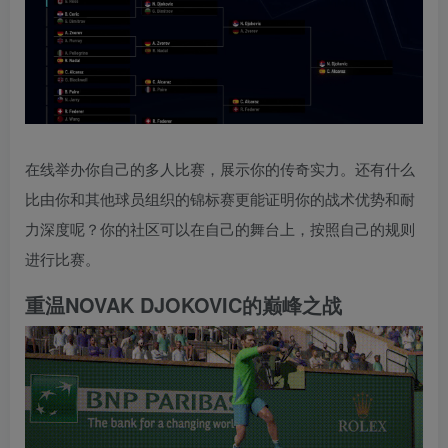
在线举办你自己的多人比赛，展示你的传奇实力。还有什么
比由你和其他球员组织的锦标赛更能证明你的战术优势和耐
力深度呢？你的社区可以在自己的舞台上，按照自己的规则
进行比赛。
重温NOVAK DJOKOVIC的巅峰之战