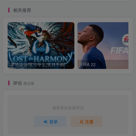
2024|我们是足球队2024
相关推荐
梦境旋律|官方中文|支持手柄|Lost in Harmony
FIFA 22
评论
抢沙发
请登录后发表评论
登录
注册