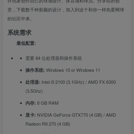
许玩家创作自己的球场设计、体育场和球员。分享你的创
意，下载数千种新颖的设计，加入到这个和你一样热爱网球
的社区中来。
系统需求
最低配置:
需要 64 位处理器和操作系统
操作系统:
Windows 10 or Windows 11
处理器:
Intel i3 2100 (3.1GHz) / AMD FX 6300
(3.5Ghz)
内存:
8 GB RAM
显卡:
NVIDIA GeForce GTX770 (4 GB) / AMD
Radeon R9 270 (4 GB)