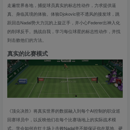
走遍世界各地，捕捉球员真实的标志性动作，力求提供逼
真、身临其境的体验。体验Djokovic密不透风的接发球，跳
跃回击Nadal势大力沉的上旋正手，并小心Federer出神入化
的削球反手。挑战自我，学习每位球星的标志性动作，并找
到击败他们的方法。
真实的比赛模式
《顶尖决胜》将真实世界的数据融入到每个AI控制的职业巡
回赛球员中，以反映他们在每个比赛场地上的实际战术模
式。学会如何在红土场上击败Nadal并不能保证你在草地、硬