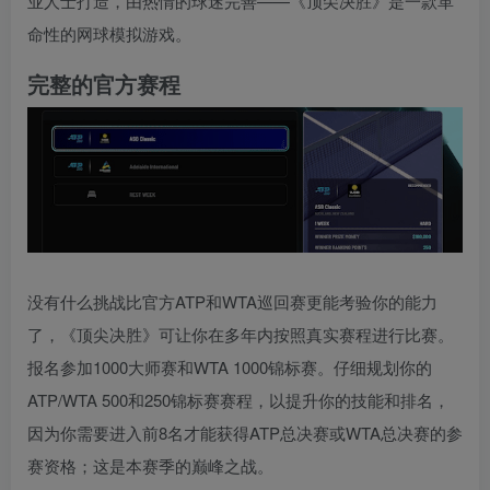
业人士打造，由热情的球迷完善——《顶尖决胜》是一款革
命性的网球模拟游戏。
完整的官方赛程
没有什么挑战比官方ATP和WTA巡回赛更能考验你的能力
了，《顶尖决胜》可让你在多年内按照真实赛程进行比赛。
报名参加1000大师赛和WTA 1000锦标赛。仔细规划你的
ATP/WTA 500和250锦标赛赛程，以提升你的技能和排名，
因为你需要进入前8名才能获得ATP总决赛或WTA总决赛的参
赛资格；这是本赛季的巅峰之战。