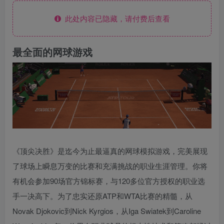
此处内容已隐藏，请付费后查看
最全面的网球游戏
《顶尖决胜》是迄今为止最逼真的网球模拟游戏，完美展现
了球场上瞬息万变的比赛和充满挑战的职业生涯管理。你将
有机会参加90场官方锦标赛，与120多位官方授权的职业选
手一决高下。为了忠实还原ATP和WTA比赛的精髓，从
Novak Djokovic到Nick Kyrgios，从Iga Swiatek到Caroline