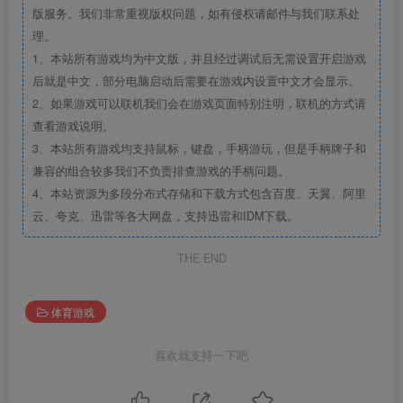
版服务。我们非常重视版权问题，如有侵权请邮件与我们联系处
理。
1、本站所有游戏均为中文版，并且经过调试后无需设置开启游戏
后就是中文，部分电脑启动后需要在游戏内设置中文才会显示。
2、如果游戏可以联机我们会在游戏页面特别注明，联机的方式请
查看游戏说明。
3、本站所有游戏均支持鼠标，键盘，手柄游玩，但是手柄牌子和
兼容的组合较多我们不负责排查游戏的手柄问题。
4、本站资源为多段分布式存储和下载方式包含百度、天翼、阿里
云、夸克、迅雷等各大网盘，支持迅雷和IDM下载。
THE END
体育游戏
喜欢就支持一下吧