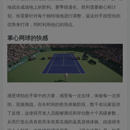
地或合成场地上的胜利。赛季很漫长。胜利需要耐心和计
划。你需要针对每个独特场地进行调整，逼迫对手按照你的
优势来打球，同时利用他们的弱点。
掌心网球的快感
感受球拍在手掌中的力量，感受每一次击球，体验每一次挥
拍，迎接挑战。在长时间的抢先体验阶段，数千名玩家提供
了反馈，这使得开发人员能够测试和评估数十个高级参数，
从而打造出具有前所未有真实感的逼真游戏体验。由游戏专