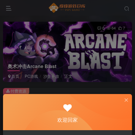
0
64
7
奥术冲击Arcane Blast
首页
PC游戏
沙盒开放
正文
付费资源
奥术冲击Arcane Blast
此内容为付费资源，请付费后查看
2
欢迎回家
积分
免费
免费
黄金会员
超级会员