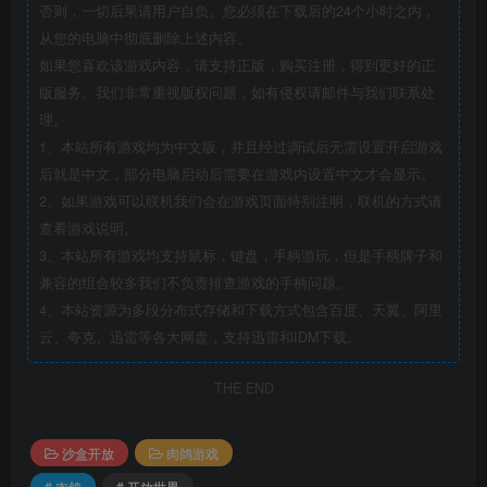
否则，一切后果请用户自负。您必须在下载后的24个小时之内，
从您的电脑中彻底删除上述内容。
如果您喜欢该游戏内容，请支持正版，购买注册，得到更好的正
版服务。我们非常重视版权问题，如有侵权请邮件与我们联系处
理。
1、本站所有游戏均为中文版，并且经过调试后无需设置开启游戏
后就是中文，部分电脑启动后需要在游戏内设置中文才会显示。
2、如果游戏可以联机我们会在游戏页面特别注明，联机的方式请
查看游戏说明。
3、本站所有游戏均支持鼠标，键盘，手柄游玩，但是手柄牌子和
兼容的组合较多我们不负责排查游戏的手柄问题。
4、本站资源为多段分布式存储和下载方式包含百度、天翼、阿里
云、夸克、迅雷等各大网盘，支持迅雷和IDM下载。
THE END
沙盒开放
肉鸽游戏
# 肉鸽
# 开放世界