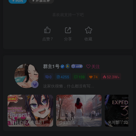
喜欢就支持一下吧
点赞
7
分享
收藏
群主1号
关注
0
4255
159
74
52.3W+
这家伙很懒，什么都没有写...
螺丝式插入模拟器TMA02
少妇白洁