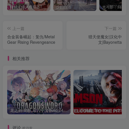
螺丝式插入模拟器TMA02
少妇白洁
上一篇
下一篇
合金装备崛起：复仇/Metal
猎天使魔女|汉化中
Gear Rising Revengeance
文|Bayonetta
相关推荐
龙之剑 觉醒 官方中文Build.24487183
评论
抢沙发