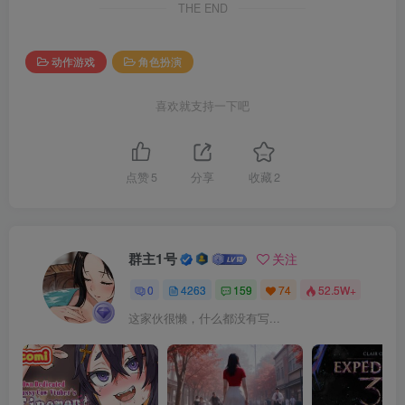
THE END
动作游戏
角色扮演
喜欢就支持一下吧
点赞
5
分享
收藏
2
群主1号
关注
0
4263
159
74
52.5W+
这家伙很懒，什么都没有写...