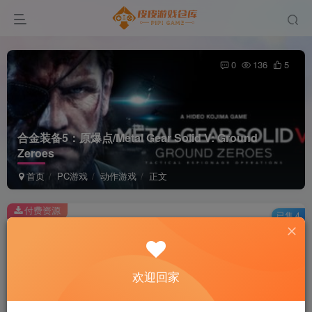
0
136
5
合金装备5：原爆点/Metal Gear Solid V: Ground
Zeroes
首页
PC游戏
动作游戏
正文
付费资源
已售 4
合金装备5：原爆点/Metal Gear Solid V: Ground Zeroes
此内容为付费资源，请付费后查看
2
欢迎回家
积分
免费
免费
黄金会员
超级会员