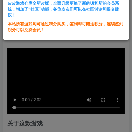
皮皮游戏仓库全新改版，全面升级更换了新的UI和新的会员系
登录购买
统，增加了“社区”功能，各位皮友们可以在社区讨论和提交建
议！
本站所有游戏均可通过积分购买，签到即可赠送积分，连续签到
群主1号
积分可以兑换会员！
关注
私信
1年前发布
关于这款游戏