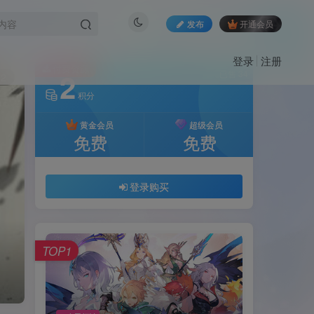
发布
开通会员
登录
注册
付费资源
2
已售 34
12
积分
黄金会员
超级会员
免费
免费
登录购买
TOP1