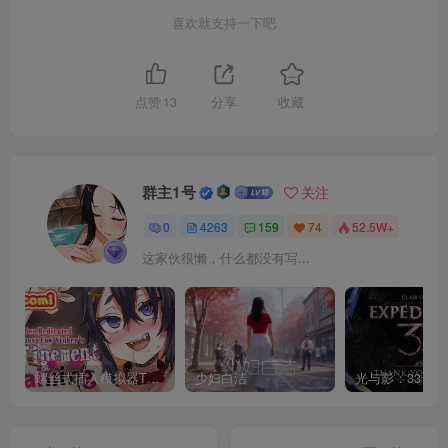
喜欢就支持一下吧
点赞
13
分享
收藏
群主1号
关注
0
4263
159
74
52.5W+
这家伙很懒，什么都没有写...
螺丝式插入模拟器TMA02
少妇白洁