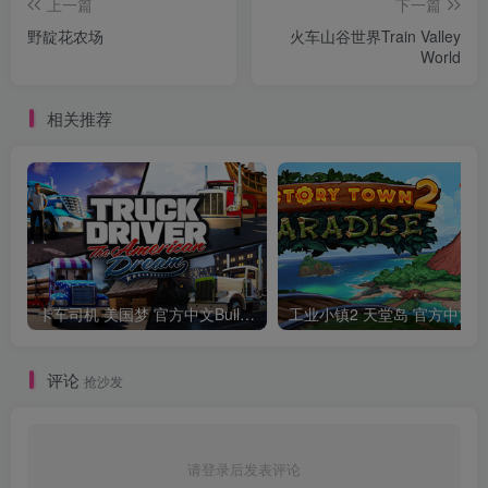
上一篇
下一篇
野靛花农场
火车山谷世界Train Valley
World
相关推荐
卡车司机 美国梦 官方中文Build.24390879
工业小镇2 天堂
评论
抢沙发
请登录后发表评论