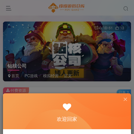
0
61
13
钻核公司
首页
PC游戏
模拟经营
正文
付费资源
已售 2
钻核公司
此内容为付费资源，请付费后查看
2
欢迎回家
积分
免费
免费
黄金会员
超级会员