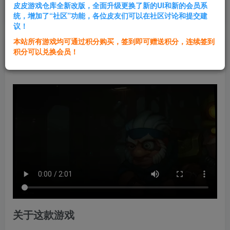
皮皮游戏仓库全新改版，全面升级更换了新的UI和新的会员系
登录购买
统，增加了“社区”功能，各位皮友们可以在社区讨论和提交建
议！
本站所有游戏均可通过积分购买，签到即可赠送积分，连续签到
群主1号
积分可以兑换会员！
关注
私信
2年前发布
关于这款游戏