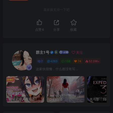
喜欢就支持一下吧
点赞
6
分享
收藏
群主1号
关注
2
4263
159
74
52.5W+
这家伙很懒，什么都没有写...
螺丝式插入模拟器TMA02
少妇白洁