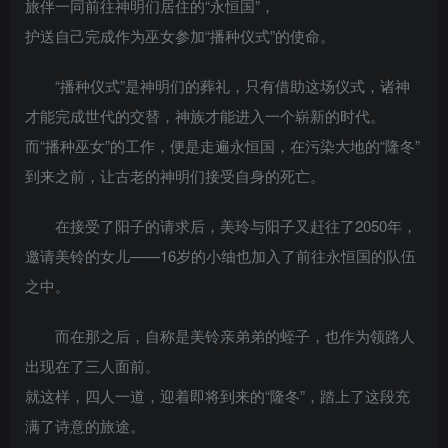
旅伴一同前往神明们居住的“永恒国”，
护送自己完成作为巫女参加“播种仪式”的使命。
“播种仪式”是神明们的葬礼，只有借助这场仪式，诸神
才能完成世代的交替，神族才能进入一个崭新的时代。
而“播种巫女”的工作，便是走遍永恒国，在污染大地的“隆冬”
到来之前，让古老的神明们接受自身的死亡。
在接受了阳子的请求后，美玲与阳子又赶往了2050年，
邀请美铃的女儿——16岁的小䌷也加入了前往永恒国的队伍
之中。
而在那之后，自称是美铃亲弟弟的蛭子，也作为领路人
出现在了三人面前。
就这样，四人一道，迎着即将到来的“隆冬”，踏上了这段充
满了诗意的旅途。