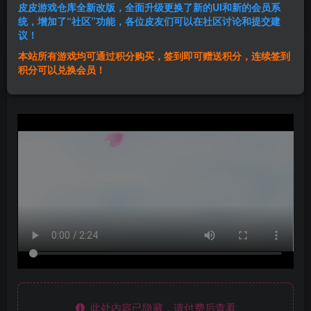
皮皮游戏仓库全新改版，全面升级更换了新的UI和新的会员系
登录购买
统，增加了“社区”功能，各位皮友们可以在社区讨论和提交建
议！
本站所有游戏均可通过积分购买，签到即可赠送积分，连续签到
群主1号
积分可以兑换会员！
关注
私信
2年前发布
此处内容已隐藏，请付费后查看