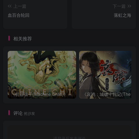
上一篇
下一篇
血百合轮回
落虹之海
相关推荐
《机器孩子(Machine Child)》|v1.08.042s|中文|免安装硬盘版
《哀鸿：城破十日记
评论
抢沙发
请登录后发表评论