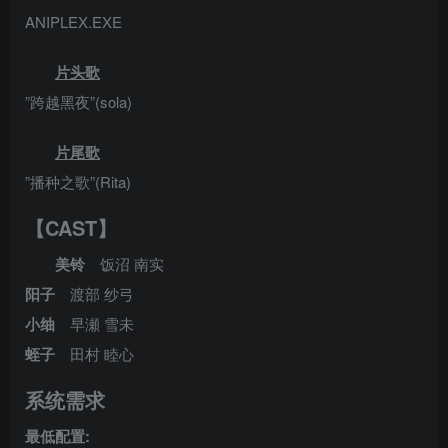
ANIPLEX.EXE
片头歌
”跨越黑夜”(sola)
片尾歌
”播种之歌”(Rita)
【CAST】
美铃
饭沼 南实
阳子
渡部 纱弓
小䌷
早瀬 雪未
蛭子
田村 睦心
系统需求
最低配置: