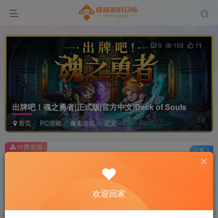
0
103
11
出牌吧！魂之勇者|正式版|官方中文|Deck of Souls
首页
PC游戏
像素游戏
正文
付费资源
已售 1
出牌吧！魂之勇者|正式版|官方中文|Deck of Souls
此内容为付费资源，请付费后查看
2
欢迎回家
积分
免费
免费
黄金会员
超级会员