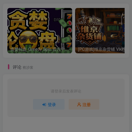
贪婪轮盘 Greedy Spin 官方中文Build.24493828
[PC游戏]维京杂货铺 
评论
抢沙发
请登录后发表评论
登录
注册