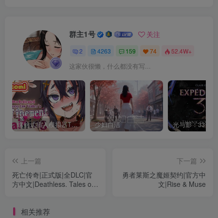
群主1号
关注
2
4263
159
74
52.4W+
这家伙很懒，什么都没有写...
螺丝式插入模拟器TMA02
少妇白洁
上一篇
下一篇
死亡传奇|正式版|全DLC|官
勇者莱斯之魔姬契约|官方中
方中文|Deathless. Tales of
文|Rise & Muse
Old Rus|不死之神
相关推荐