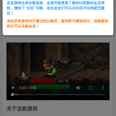
皮皮游戏仓库全新改版，全面升级更换了新的UI和新的会员系
登录购买
统，增加了“社区”功能，各位皮友们可以在社区讨论和提交建
议！
本站所有游戏均可通过积分购买，签到即可赠送积分，连续签到
群主1号
积分可以兑换会员！
关注
私信
1年前发布
关于这款游戏