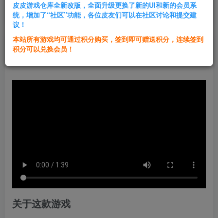
皮皮游戏仓库全新改版，全面升级更换了新的UI和新的会员系
登录购买
统，增加了“社区”功能，各位皮友们可以在社区讨论和提交建
议！
本站所有游戏均可通过积分购买，签到即可赠送积分，连续签到
群主1号
积分可以兑换会员！
关注
私信
1年前发布
关于这款游戏