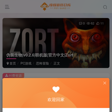
0
62
11
伪装生物|v0.2.6|联机版|官方中文|Zort
首页
PC游戏
恐怖冒险
正文
付费资源
伪装生物|v0.2.6|联机版|官方中文|Zort
此内容为付费资源，请付费后查看
2
欢迎回家
积分
免费
免费
黄金会员
超级会员