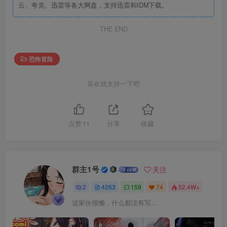
云、夸克、迅雷等各大网盘，支持迅雷和IDM下载。
THE END
恐怖冒险
喜欢就支持一下吧
点赞
11
分享
收藏
群主1号
关注
2
4263
159
74
52.4W+
这家伙很懒，什么都没有写...