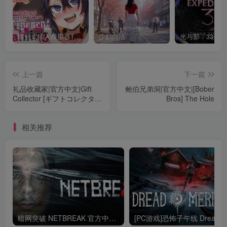
螺丝式插入模拟器TMA02
少妇白洁
上一篇
下一篇
礼品收藏家|官方中文|Gift
鲍伯兄弟洞|官方中文|[Bober
Collector [ギフトコレクタ
Bros] The Hole
ー]
相关推荐
暗网突破 NETBREAK 官方中文Build.20711499