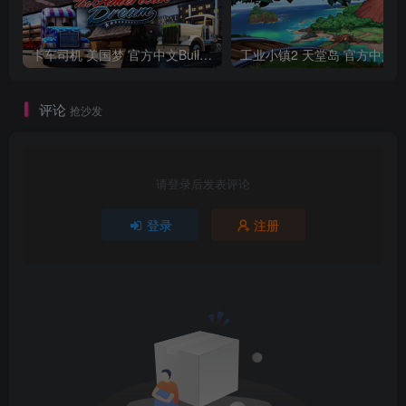
卡车司机 美国梦 官方中文Build.24390879
工业小镇2 天堂
评论
抢沙发
请登录后发表评论
登录
注册