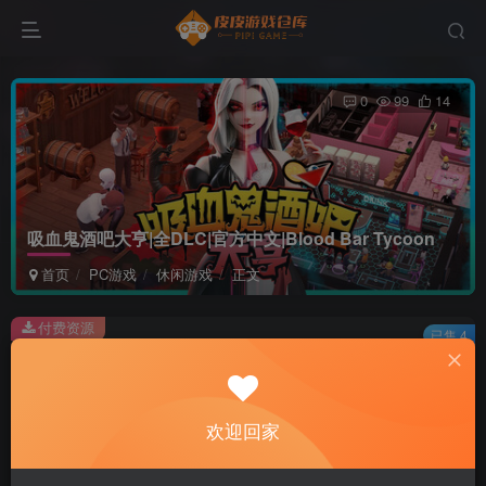
0
99
14
吸血鬼酒吧大亨|全DLC|官方中文|Blood Bar Tycoon
首页
PC游戏
休闲游戏
正文
付费资源
已售 4
吸血鬼酒吧大亨|全DLC|官方中文|Blood Bar Tycoon
此内容为付费资源，请付费后查看
2
欢迎回家
积分
免费
免费
黄金会员
超级会员