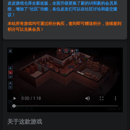
皮皮游戏仓库全新改版，全面升级更换了新的UI和新的会员系
登录购买
统，增加了“社区”功能，各位皮友们可以在社区讨论和提交建
议！
本站所有游戏均可通过积分购买，签到即可赠送积分，连续签到
群主1号
积分可以兑换会员！
关注
私信
1年前发布
关于这款游戏