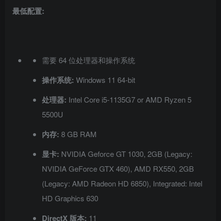
最低配置:
需要 64 位处理器和操作系统
操作系统:
Windows 11 64-bit
处理器:
Intel Core i5-1135G7 or AMD Ryzen 5
5500U
内存:
8 GB RAM
显卡:
NVIDIA Geforce GT 1030, 2GB (Legacy:
NVIDIA GeForce GTX 460), AMD RX550, 2GB
(Legacy: AMD Radeon HD 6850), Integrated: Intel
HD Graphics 630
DirectX 版本:
11