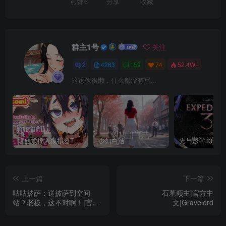
点赞
6
分享
收藏
群主1号
关注
2
4263
159
74
52.4W+
这家伙很懒，什么都没有写...
螺丝式插入模拟器TMA02
少妇白洁
上一篇
下一篇
咕咕披萨：送披萨到空间
石墓领主|官方中
站？老板，这不对啊！|官方
文|Gravelord
中文|支持手柄|GuGu Pizza