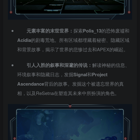
元素丰富的末世世界：
探索
Polis_13
的恐怖废墟和
Acidia
的剧毒荒地。所有区域都埋藏着秘密、隐藏区域
和背景故事，揭示了世界的悲惨过去和APEX的崛起。
引人入胜的叙事和深邃的传说：
解读神秘的信息、
环境叙事和隐藏日志，发掘
Signal
和
Project
Ascendance
背后的故事。发掘这个被遗忘世界的真
相，以及ReSetna在塑造其未来中所扮演的角色。