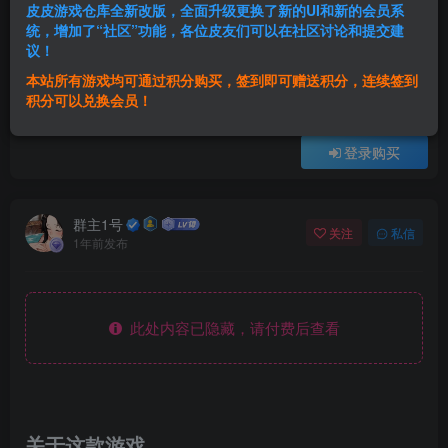
复生娜|官方中文|支持手柄|ReSetna
皮皮游戏仓库全新改版，全面升级更换了新的UI和新的会员系
统，增加了“社区”功能，各位皮友们可以在社区讨论和提交建
此内容为付费资源，请付费后查看
2
议！
本站所有游戏均可通过积分购买，签到即可赠送积分，连续签到
积分
积分可以兑换会员！
免费
免费
黄金会员
超级会员
登录购买
群主1号
关注
私信
1年前发布
此处内容已隐藏，请付费后查看
关于这款游戏