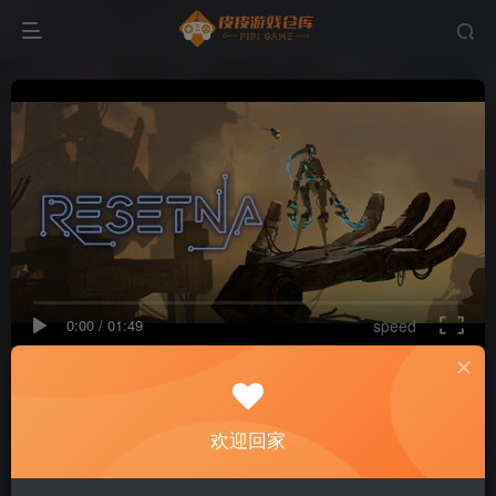
0:00
/
01:49
speed
首页
PC游戏
动作游戏
正文
0
71
6
复生娜|官方中文|支持手柄|ReSetna
欢迎回家
付费资源