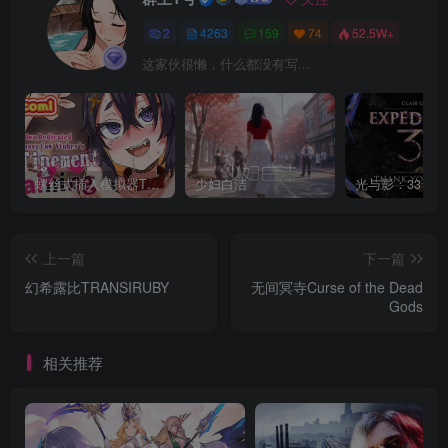
2
4263
159
74
52.5W+
这家伙很懒，什么都没有写...
螺丝式插入模拟器TMA02
少妇白洁
上一篇
下一篇
幻希露比TRANSIRUBY
无间冥寺Curse of the Dead
Gods
相关推荐