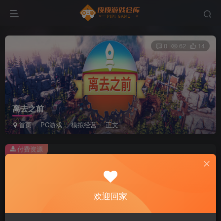
0
62
14
离去之前
首页
PC游戏
模拟经营
正文
付费资源
离去之前
此内容为付费资源，请付费后查看
2
欢迎回家
积分
免费
免费
黄金会员
超级会员