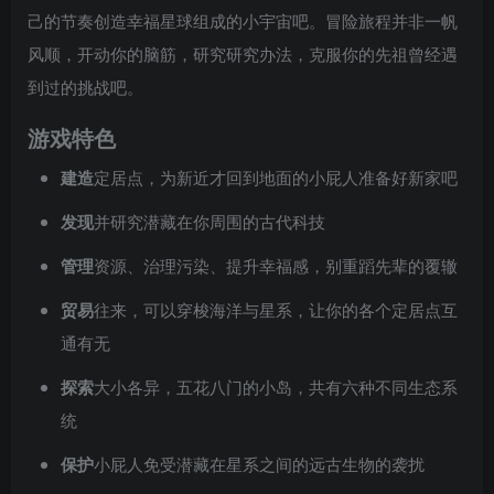
己的节奏创造幸福星球组成的小宇宙吧。冒险旅程并非一帆
风顺，开动你的脑筋，研究研究办法，克服你的先祖曾经遇
到过的挑战吧。
游戏特色
建造
定居点，为新近才回到地面的小屁人准备好新家吧
发现
并研究潜藏在你周围的古代科技
管理
资源、治理污染、提升幸福感，别重蹈先辈的覆辙
贸易
往来，可以穿梭海洋与星系，让你的各个定居点互
通有无
探索
大小各异，五花八门的小岛，共有六种不同生态系
统
保护
小屁人免受潜藏在星系之间的远古生物的袭扰