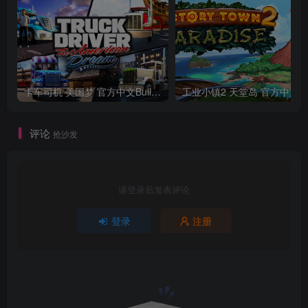
卡车司机 美国梦 官方中文Build.24390879
工业小镇2 天堂
评论
抢沙发
请登录后发表评论
登录
注册