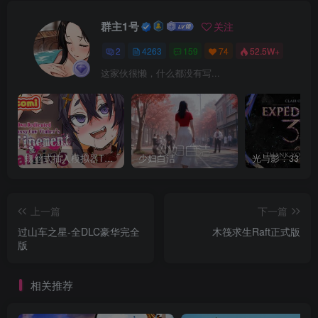
群主1号
关注
2
4263
159
74
52.5W+
这家伙很懒，什么都没有写...
螺丝式插入模拟器TMA02
少妇白洁
上一篇
下一篇
过山车之星-全DLC豪华完全
木筏求生Raft正式版
版
相关推荐