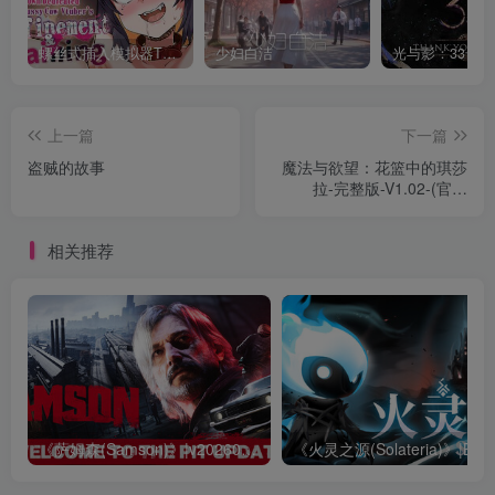
螺丝式插入模拟器TMA02
少妇白洁
上一篇
下一篇
盗贼的故事
魔法与欲望：花篮中的琪莎
拉-完整版-V1.02-(官中
+DLC)
相关推荐
《萨姆森(Samson)》|v20260623|中文|免安装硬盘版