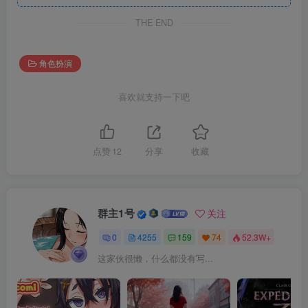
THE END
角色扮演
喜欢就支持一下吧
点赞
12
分享
收藏
群主1号
关注
0
4255
159
74
52.3W+
这家伙很懒，什么都没有写...