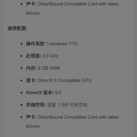
声卡:
DirectSound Compatible Card with latest
drivers
推荐配置:
操作系统 *:
windows 7/10
处理器:
2.0 Ghz
内存:
8 GB RAM
显卡:
DirectX 9 Compatible GPU
DirectX 版本:
9.0
存储空间:
需要 1 GB 可用空间
声卡:
DirectSound Compatible Card with latest
drivers