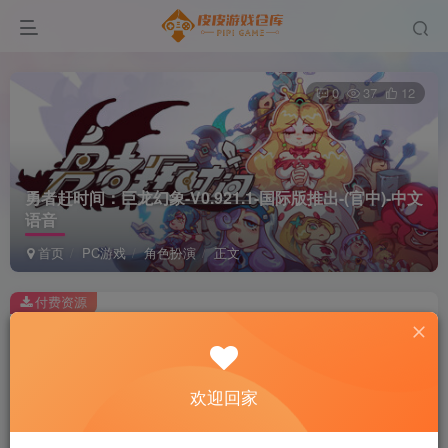
0
37
12
勇者赶时间：巨龙幻象-V0.921.1-国际版推出-(官中)-中文
语音
首页
PC游戏
角色扮演
正文
付费资源
勇者赶时间：巨龙幻象-V0.921.1-国际版推出-(官中)-中文语音
此内容为付费资源，请付费后查看
2
欢迎回家
积分
免费
免费
黄金会员
超级会员