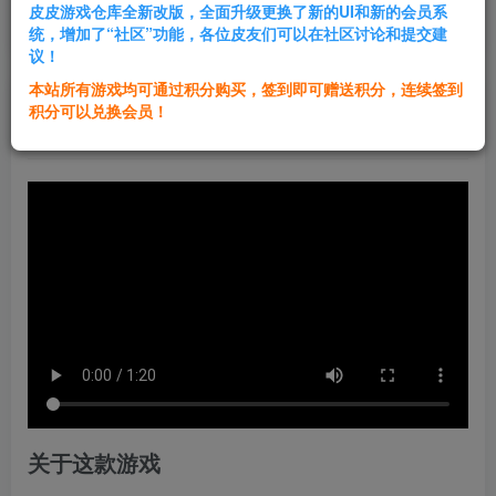
皮皮游戏仓库全新改版，全面升级更换了新的UI和新的会员系
登录购买
统，增加了“社区”功能，各位皮友们可以在社区讨论和提交建
议！
本站所有游戏均可通过积分购买，签到即可赠送积分，连续签到
群主1号
积分可以兑换会员！
关注
私信
1年前发布
关于这款游戏