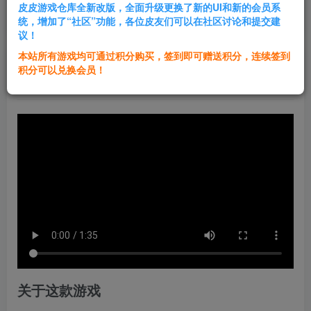
皮皮游戏仓库全新改版，全面升级更换了新的UI和新的会员系
登录购买
统，增加了“社区”功能，各位皮友们可以在社区讨论和提交建
议！
本站所有游戏均可通过积分购买，签到即可赠送积分，连续签到
群主1号
积分可以兑换会员！
关注
私信
1年前发布
关于这款游戏