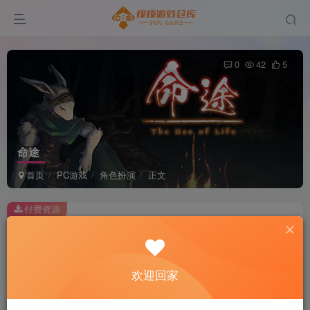
0
42
5
命途
首页
PC游戏
角色扮演
正文
付费资源
命途
此内容为付费资源，请付费后查看
2
欢迎回家
积分
免费
免费
黄金会员
超级会员