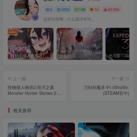
0
4255
159
74
52.3W+
这家伙很懒，什么都没有写...
螺丝式插入模拟器TMA02
少妇白洁
上一篇
下一篇
怪物猎人物语2:毁灭之翼
刀剑封魔录-V1.05hotfix-
Monster Hunter Stories 2:
(STEAM官中)
Wings of Ruin
相关推荐