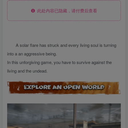
此处内容已隐藏，请付费后查看
A solar flare has struck and every living soul is turning
into a an aggressive being.
In this unforgiving game, you have to survive against the
living and the undead.