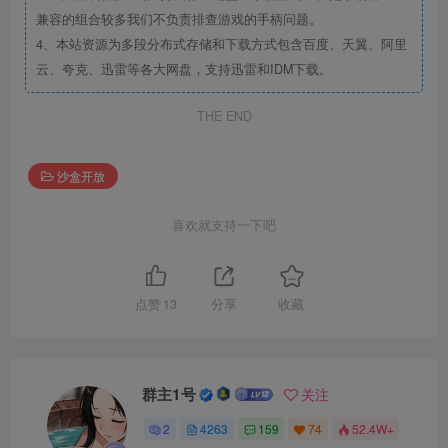
兼容的组合较多我们不负责排查游戏的手柄问题。
4、本站资源为多段分布式存储和下载方式包含百度、天翼、阿里
云、夸克、迅雷等各大网盘，支持迅雷和IDM下载。
THE END
沙盒开放
喜欢就支持一下吧
点赞
13
分享
收藏
群主1号
关注
2
4263
159
74
52.4W+