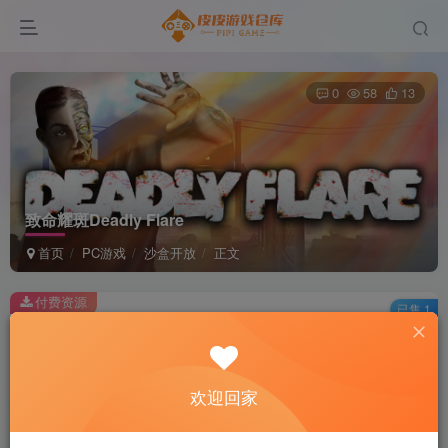
0
58
13
致命耀斑Deadly Flare
首页
PC游戏
沙盒开放
正文
付费资源
已售 1
致命耀斑Deadly Flare
此内容为付费资源，请付费后查看
2
欢迎回家
积分
免费
免费
黄金会员
超级会员