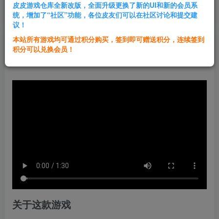
皮皮游戏仓库全新改版，全面升级更换了新的UI和新的会员系
登录购买
统，增加了“社区”功能，各位皮友们可以在社区讨论和提交建
议！
本站所有游戏均可通过积分购买，签到即可赠送积分，连续签到
群主1号
积分可以兑换会员！
关注
私信
1年前发布
关于这款游戏