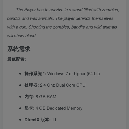
The Player has to survive in a world filled with zombies,
bandits and wild animals. The player defends themselves
with a gun. Shooting the zombies, bandits and wild animals
will show blood.
系统需求
最低配置:
操作系统 *:
Windows 7 or higher (64-bit)
处理器:
2.4 Ghz Dual Core CPU
内存:
8 GB RAM
显卡:
4 GB Dedicated Memory
DirectX 版本:
11