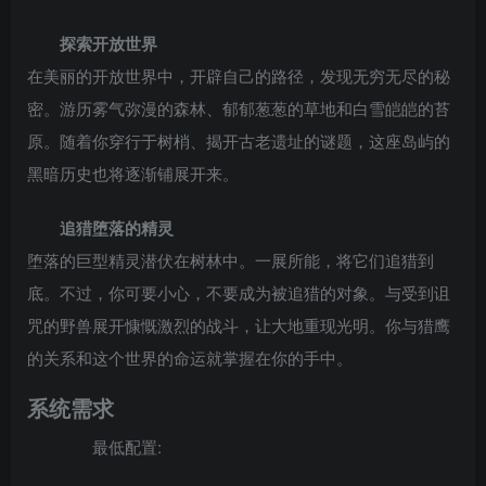
探索开放世界
在美丽的开放世界中，开辟自己的路径，发现无穷无尽的秘
密。游历雾气弥漫的森林、郁郁葱葱的草地和白雪皑皑的苔
原。随着你穿行于树梢、揭开古老遗址的谜题，这座岛屿的
黑暗历史也将逐渐铺展开来。
追猎堕落的精灵
堕落的巨型精灵潜伏在树林中。一展所能，将它们追猎到
底。不过，你可要小心，不要成为被追猎的对象。与受到诅
咒的野兽展开慷慨激烈的战斗，让大地重现光明。你与猎鹰
的关系和这个世界的命运就掌握在你的手中。
系统需求
最低配置: