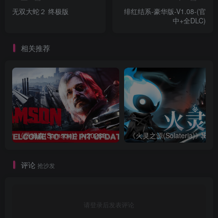
无双大蛇２ 终极版
绯红结系-豪华版-V1.08-(官
中+全DLC)
相关推荐
《萨姆森(Samson)》|v20260623|中文|免安装硬盘版
评论
抢沙发
请登录后发表评论