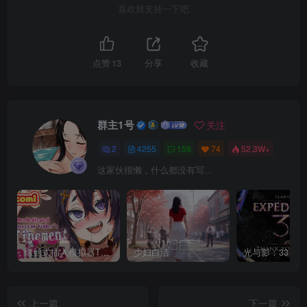
喜欢就支持一下吧
点赞
13
分享
收藏
群主1号
关注
2
4255
159
74
52.3W+
这家伙很懒，什么都没有写...
螺丝式插入模拟器TMA02
少妇白洁
上一篇
下一篇