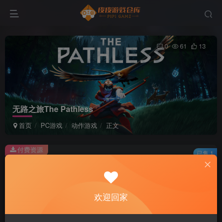
0
61
13
无路之旅The Pathless
首页
PC游戏
动作游戏
正文
付费资源
已售 1
无路之旅The Pathless
此内容为付费资源，请付费后查看
2
欢迎回家
积分
免费
免费
黄金会员
超级会员