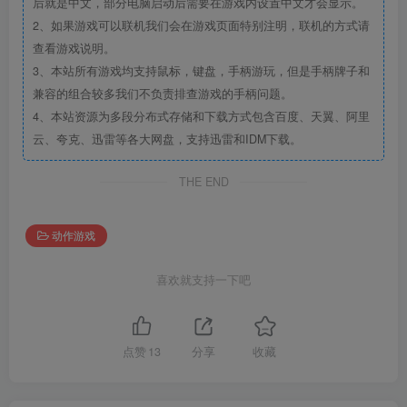
后就是中文，部分电脑启动后需要在游戏内设置中文才会显示。
2、如果游戏可以联机我们会在游戏页面特别注明，联机的方式请
查看游戏说明。
3、本站所有游戏均支持鼠标，键盘，手柄游玩，但是手柄牌子和
兼容的组合较多我们不负责排查游戏的手柄问题。
4、本站资源为多段分布式存储和下载方式包含百度、天翼、阿里
云、夸克、迅雷等各大网盘，支持迅雷和IDM下载。
THE END
动作游戏
喜欢就支持一下吧
点赞
13
分享
收藏