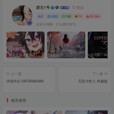
群主1号
关注
0
4263
159
74
52.5W+
这家伙很懒，什么都没有写...
螺丝式插入模拟器TMA02
少妇白洁
上一篇
下一篇
侍道外伝 KATANAKAMI
无双大蛇２ 终极版
相关推荐