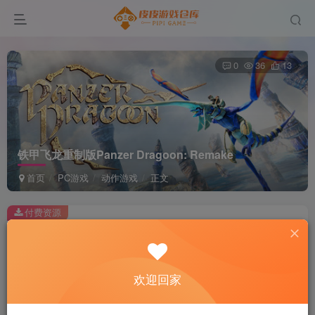
0
36
13
铁甲飞龙重制版Panzer Dragoon: Remake
首页
PC游戏
动作游戏
正文
付费资源
铁甲飞龙重制版Panzer Dragoon: Remake
此内容为付费资源，请付费后查看
2
欢迎回家
积分
免费
免费
黄金会员
超级会员