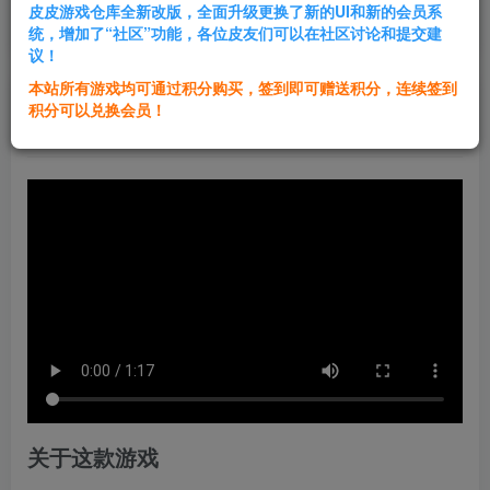
皮皮游戏仓库全新改版，全面升级更换了新的UI和新的会员系
登录购买
统，增加了“社区”功能，各位皮友们可以在社区讨论和提交建
议！
本站所有游戏均可通过积分购买，签到即可赠送积分，连续签到
群主1号
积分可以兑换会员！
关注
私信
1年前发布
关于这款游戏