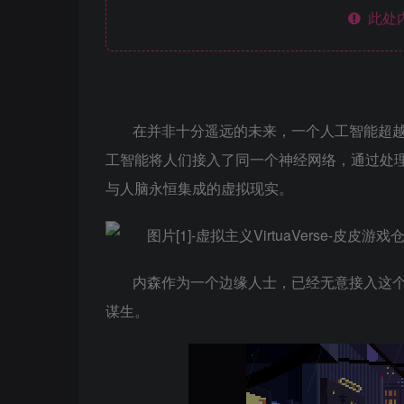
此处
在并非十分遥远的未来，一个人工智能超
工智能将人们接入了同一个神经网络，通过处
与人脑永恒集成的虚拟现实。
内森作为一个边缘人士，已经无意接入这
谋生。