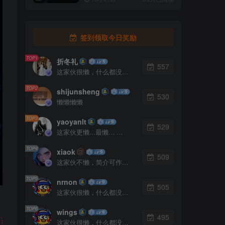
签到领取今日奖励
TOP1
折冬礼
557
这家伙很懒，什么都没有写...
TOP2
shijunsheng
530
懒懒懒懒
TOP3
yaoyanlt
529
这家伙更懒...最懒... ...
TOP4
xiaok
509
这家伙不懒，简介可作证！
TOP5
nrnon
505
这家伙很懒，什么都没有写...
TOP6
wings
495
这家伙很懒，什么都没有写...