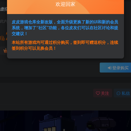
欢迎回家
虚拟主义VirtuaVerse
此内容为付费资源，请付费后查看
皮皮游戏仓库全新改版，全面升级更换了新的UI和新的会员
系统，增加了“社区”功能，各位皮友们可以在社区讨论和提
2
交建议！
积分
本站所有游戏均可通过积分购买，签到即可赠送积分，连续
签到积分可以兑换会员！
免费
免费
黄金会员
超级会员
登录购买
关注
私信