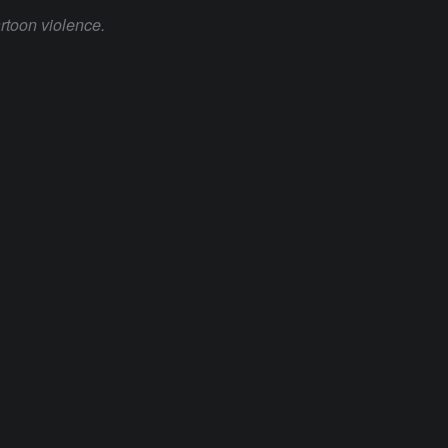
rtoon violence.