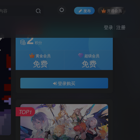
发布
开通会员
登录
注册
付费资源
2
12
积分
黄金会员
超级会员
免费
免费
登录购买
TOP1