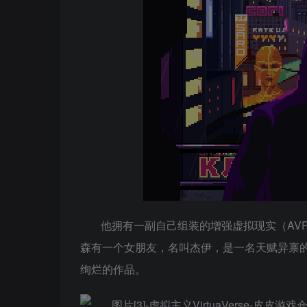
他拥有一副自己组装的增强虚拟现实（AV
森有一个女朋友，名叫杰伊，是一名天赋异禀的
绚烂的作品。