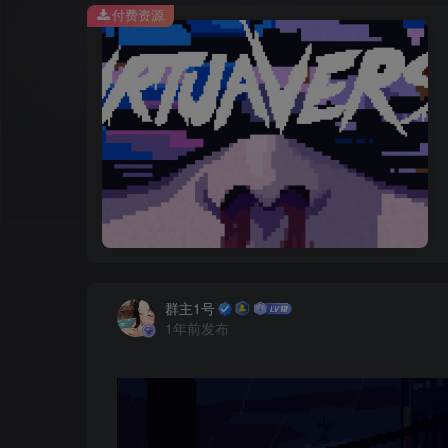
付费资源
群主1号
1年前发布