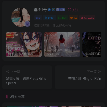
群主1号
关注
2
4263
159
74
52.4W+
这家伙很懒，什么都没有写...
螺丝式插入模拟器TMA02
少妇白洁
上一篇
下一篇
漂亮女孩：速度Pretty Girls
苦痛之环 Ring of Pain
Speed
相关推荐