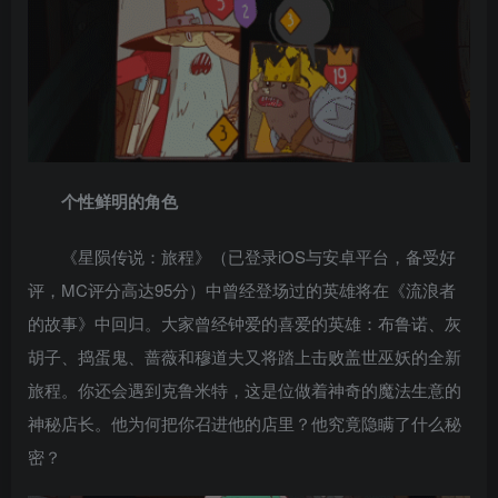
个性鲜明的角色
《星陨传说：旅程》（已登录iOS与安卓平台，备受好
评，MC评分高达95分）中曾经登场过的英雄将在《流浪者
的故事》中回归。大家曾经钟爱的喜爱的英雄：布鲁诺、灰
胡子、捣蛋鬼、蔷薇和穆道夫又将踏上击败盖世巫妖的全新
旅程。你还会遇到克鲁米特，这是位做着神奇的魔法生意的
神秘店长。他为何把你召进他的店里？他究竟隐瞒了什么秘
密？