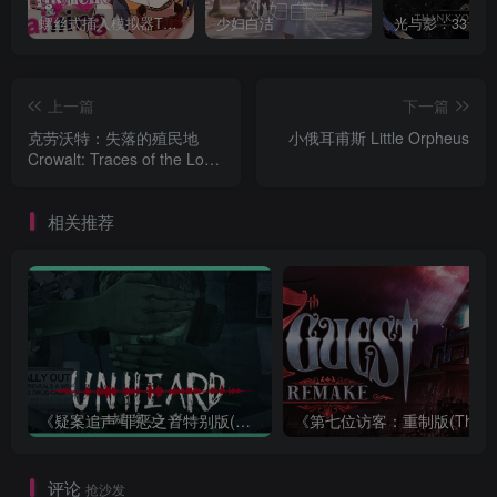
螺丝式插入模拟器TMA02
少妇白洁
上一篇
下一篇
克劳沃特：失落的殖民地
小俄耳甫斯 Little Orpheus
Crowalt: Traces of the Lost
Colony
相关推荐
《疑案追声 罪恶之音特别版(Unheard: Voices of Crime Edition)》|BUILD 11111643+全DLC|中文
评论
抢沙发