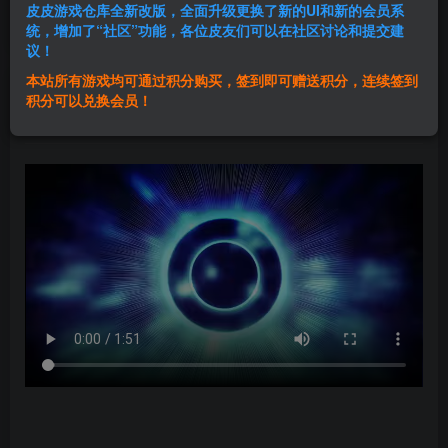
皮皮游戏仓库全新改版，全面升级更换了新的UI和新的会员系
登录购买
统，增加了“社区”功能，各位皮友们可以在社区讨论和提交建
议！
本站所有游戏均可通过积分购买，签到即可赠送积分，连续签到
群主1号
积分可以兑换会员！
关注
私信
1年前发布