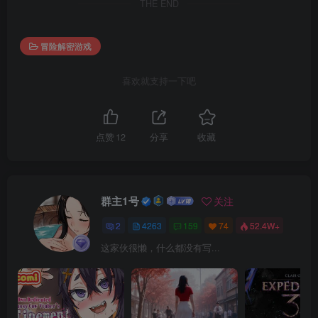
THE END
冒险解密游戏
喜欢就支持一下吧
点赞
12
分享
收藏
群主1号
关注
2
4263
159
74
52.4W+
这家伙很懒，什么都没有写...