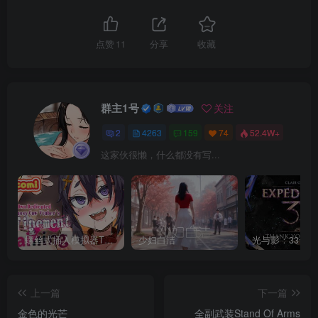
点赞
11
分享
收藏
群主1号
关注
2
4263
159
74
52.4W+
这家伙很懒，什么都没有写...
螺丝式插入模拟器TMA02
少妇白洁
上一篇
下一篇
金色的光芒
全副武装Stand Of Arms