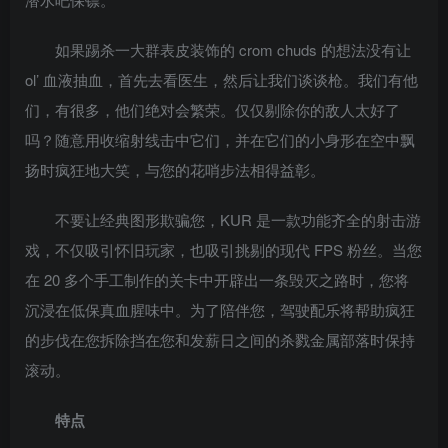
如果踢杀一大群表皮装饰的 crom chuds 的想法没有让
ol’ 血液抽血，首先去看医生，然后让我们谈谈枪。我们有他
们，有很多，他们绝对会繁荣。仅仅剔除你的敌人太好了
吗？随意用收缩射线击中它们，并在它们的小身形在空中飘
扬时疯狂地大笑，与您的花哨步法相得益彰。
不要让经典图形欺骗您，KUR 是一款功能齐全的射击游
戏，不仅吸引怀旧玩家，也吸引挑剔的现代 FPS 粉丝。当您
在 20 多个手工制作的关卡中开辟出一条毁灭之路时，您将
沉浸在低保真血腥味中。为了陪伴您，驾驶配乐将帮助疯狂
的步伐在您拆除挡在您和发薪日之间的杀戮金属部落时保持
滚动。
特点