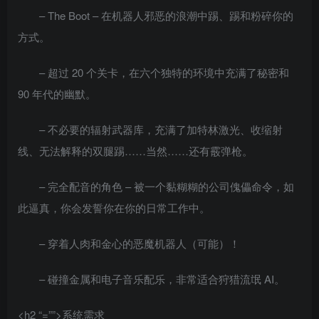
– The Boot – 在机器人邪恶的浪潮中踢、踢和粉碎你的
方式。
– 超过 20 个关卡，在六个独特的环境中充满了秘密和
90 年代的幽默。
– 不必要的辐射武器库，充满了加特林激光、收缩射
线、无法解释的双腿踢……当然……还有霰弹枪。
– 完全配音的角色 – 被一个黏糊糊的公司傀儡命令，如
此逼真，你会发誓你在你的日常工作中。
– 穿着人肉和金心的恶魔机器人（可能）！
– 碰撞金属和电子音乐配乐，非常适合狩猎流氓 AI。
<h2 “=””>系统需求