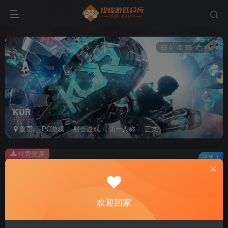
0
55
11
KUR
首页
PC游戏
射击游戏
第一人称
正文
付费资源
已售 1
KUR
此内容为付费资源，请付费后查看
2
欢迎回家
积分
免费
免费
黄金会员
超级会员