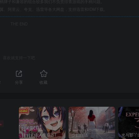
手柄牌子和兼容的组合较多我们不负责排查游戏的手柄问题。
翼、阿里云、夸克、迅雷等各大网盘，支持迅雷和IDM下载。
THE END
喜欢就支持一下吧
2
分享
收藏
+
螺丝式插入模拟器TMA02
少妇白洁