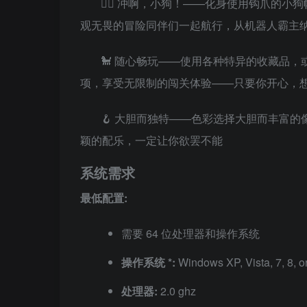
🐕‍🦺 冲啊，小狗！——化身使用钩爪
观无畏的冒险同伴们一起航行，从机器人霸主
🐩 随心畅玩——使用各种特异的收藏品
项，享受无限制的闯关体验——只要你开心，
🪝 大胆而独特——色彩选择大胆而丰富
颖的配乐，一定让你欲罢不能
系统需求
最低配置:
需要 64 位处理器和操作系统
操作系统 *:
Windows XP, Vista, 7, 8, o
处理器:
2.0 ghz