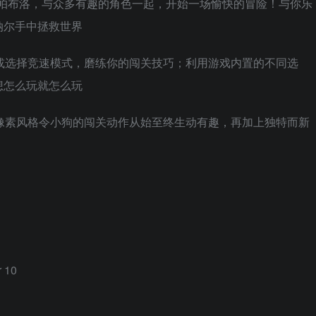
的小狗帕布洛，与众多有趣的角色一起，开始一场愉快的冒险！与你乐
纳尔手中拯救世界
，或选择竞速模式，磨练你的闯关技巧；利用游戏内置的不同选
想怎么玩就怎么玩
的像素风格令小狗的闯关动作从始至终生动有趣，再加上独特而新
r 10