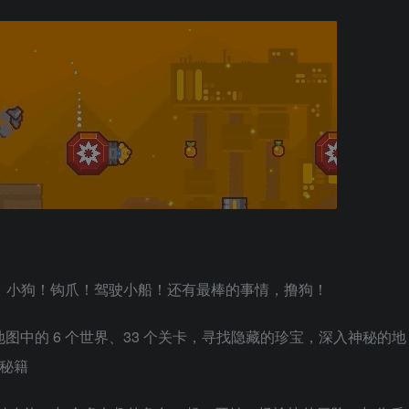
石！小狗！钩爪！驾驶小船！还有最棒的事情，撸狗！
地图中的 6 个世界、33 个关卡，寻找隐藏的珍宝，深入神秘的地
励秘籍