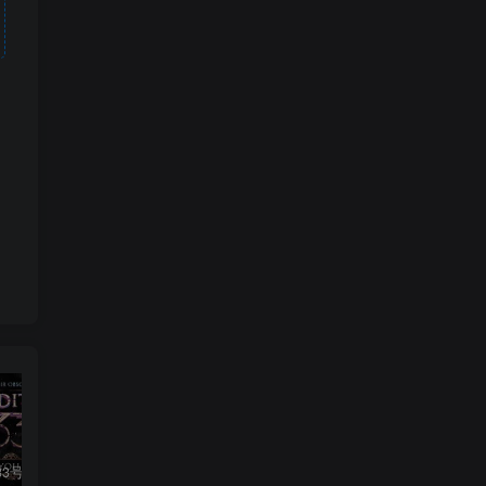
光与影：33号远征队|v1.5.1|豪华版|官方中文|支持手柄|Clair Obscur: Expedition 33
绯色修仙录|v0.628|官方中文|修仙纪元实录|绯月仙行录|寻仙录
生化危机9Resident Evil Requiem