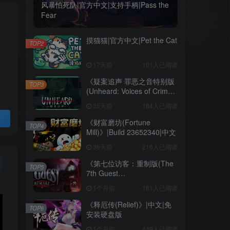
风暴怕死队|官方中文|支持手柄|Pass the
Fear
摸猫猫|官方中文|Pet the Cat
TOP2
17天前
101人已阅读
《疑案追声 罪恶之音特别版
TOP3
(Unheard: Voices of Crime
Edition)》|BUILD
35天前
184人已阅读
11111643+全DLC|中文
《财富磨坊(Fortune
TOP4
Mill)》|Build 23652340|中文
36天前
216人已阅读
《第七位访客：重制版(The
TOP5
7th Guest
Remake)》|v1.2.14090|中
1个月前
181人已阅读
文|免安装硬盘版
《释厄传(Relief)》|中文|免
TOP6
安装硬盘版
1个月前
449人已阅读