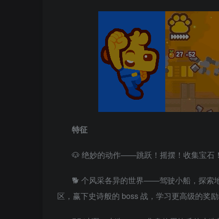
特征
🐶 绝妙的动作——跳跃！摇摆！收集宝
🐕 个风采各异的世界——驾驶小船，探索
区，赢下史诗般的 boss 战，学习更高级的奖