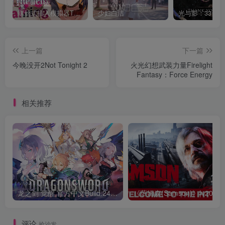
螺丝式插入模拟器TMA02
少妇白洁
上一篇
下一篇
今晚没开2Not Tonight 2
火光幻想武装力量Firelight
Fantasy：Force Energy
相关推荐
龙之剑 觉醒 官方中文Build.24487183
评论
抢沙发