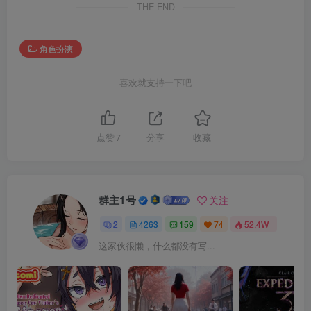
THE END
角色扮演
喜欢就支持一下吧
点赞
7
分享
收藏
群主1号
关注
2
4263
159
74
52.4W+
这家伙很懒，什么都没有写...