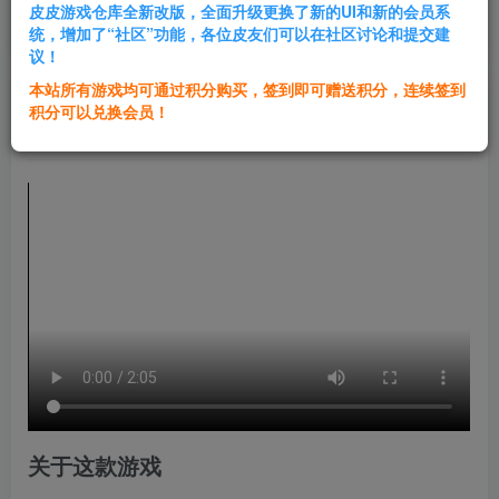
皮皮游戏仓库全新改版，全面升级更换了新的UI和新的会员系
登录购买
统，增加了“社区”功能，各位皮友们可以在社区讨论和提交建
议！
本站所有游戏均可通过积分购买，签到即可赠送积分，连续签到
群主1号
积分可以兑换会员！
关注
私信
1年前发布
关于这款游戏