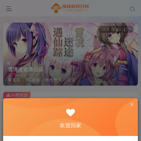
0
43
7
雪境迷途遇仙踪
首页
PC游戏
角色扮演
正文
付费资源
雪境迷途遇仙踪
此内容为付费资源，请付费后查看
2
欢迎回家
积分
免费
免费
黄金会员
超级会员