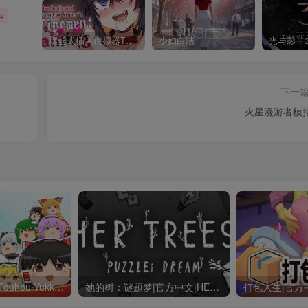
+
螺丝式插入模拟器TMA02
少妇白洁
下一
火星漫游者模
《东方油库里山(Touhou Yukkuri Mountain)》|v1.1.2|中文|免安装硬盘版
她的树：谜题梦|官方中文|HER TREES : PUZZLE DREAM