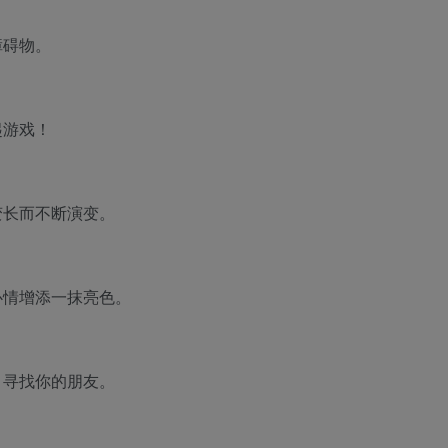
障碍物。
起游戏！
变长而不断演变。
心情增添一抹亮色。
，寻找你的朋友。