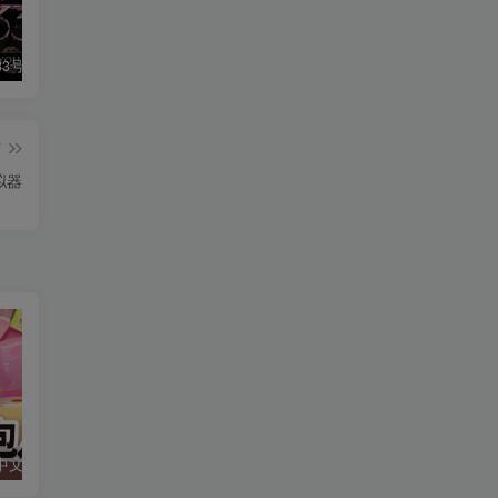
光与影：33号远征队|v1.5.1|豪华版|官方中文|支持手柄|Clair Obscur: Expedition 33
绯色修仙录|v0.628|官方中文|修仙纪元实录|绯月仙行录|寻仙录
生化危机9Resident Evil Requiem
篇
拟器
打包人生|官方中文|支持手柄|Packing Life
面包日记|官方中文|BakeryDiary