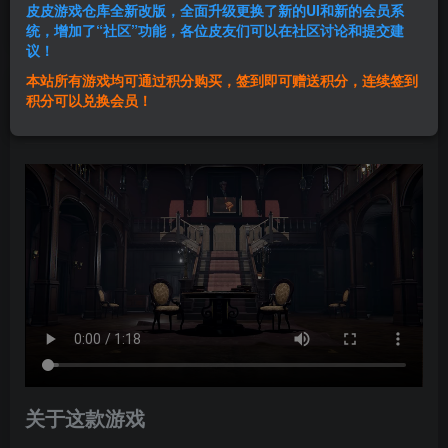
皮皮游戏仓库全新改版，全面升级更换了新的UI和新的会员系
登录购买
统，增加了“社区”功能，各位皮友们可以在社区讨论和提交建
议！
本站所有游戏均可通过积分购买，签到即可赠送积分，连续签到
群主1号
积分可以兑换会员！
关注
私信
1年前发布
关于这款游戏