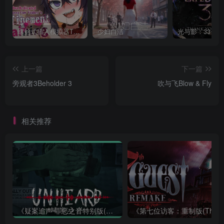
螺丝式插入模拟器TMA02
少妇白洁
上一篇
下一篇
旁观者3Beholder 3
吹与飞Blow & Fly
相关推荐
《疑案追声 罪恶之音特别版(Unheard: Voices of Crime Edition)》|BUILD 11111643+全DLC|中文