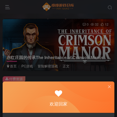
0
32
12
赤红庄园的传承The Inheritance of Crimson Manor
首页
PC游戏
冒险解密游戏
正文
付费资源
赤红庄园的传承The Inheritance of Crimson Manor
此内容为付费资源，请付费后查看
2
欢迎回家
积分
免费
免费
黄金会员
超级会员