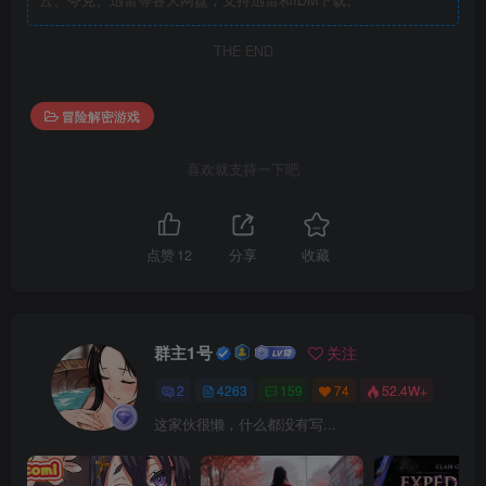
云、夸克、迅雷等各大网盘，支持迅雷和IDM下载。
THE END
冒险解密游戏
喜欢就支持一下吧
点赞
12
分享
收藏
群主1号
关注
2
4263
159
74
52.4W+
这家伙很懒，什么都没有写...