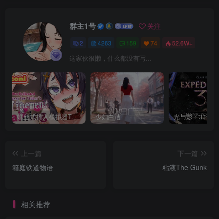
群主1号
关注
2
4263
159
74
52.6W+
这家伙很懒，什么都没有写...
螺丝式插入模拟器TMA02
少妇白洁
上一篇
下一篇
箱庭铁道物语
粘液The Gunk
相关推荐