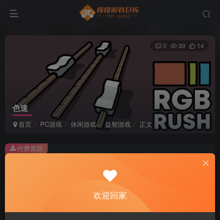
0
39
14
色速
首页
PC游戏
休闲游戏
益智游戏
正文
付费资源
色速
此内容为付费资源，请付费后查看
2
欢迎回家
积分
免费
免费
黄金会员
超级会员