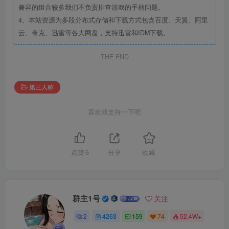
兼容的组合较多我们不负责排查游戏的手柄问题。
4、本站资源为多段分布式存储和下载方式包含百度、天翼、阿里
云、夸克、迅雷等各大网盘，支持迅雷和IDM下载。
THE END
第三人称
喜欢就支持一下吧
点赞
6
分享
收藏
群主1号
关注
2
4263
159
74
52.4W+