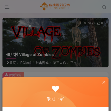
0
72
6
僵尸村 Village of Zombies
首页
PC游戏
射击游戏
第三人称
正文
付费资源
僵尸村 Village of Zombies
此内容为付费资源，请付费后查看
2
欢迎回家
积分
免费
免费
黄金会员
超级会员