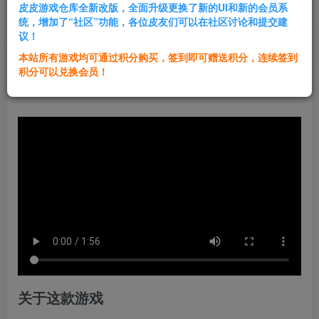
皮皮游戏仓库全新改版，全面升级更换了新的UI和新的会员系
登录购买
统，增加了“社区”功能，各位皮友们可以在社区讨论和提交建
议！
本站所有游戏均可通过积分购买，签到即可赠送积分，连续签到
群主1号
积分可以兑换会员！
关注
私信
1年前发布
关于这款游戏