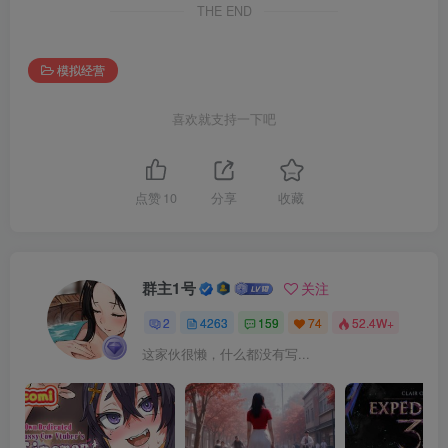
THE END
模拟经营
喜欢就支持一下吧
点赞
10
分享
收藏
群主1号
关注
2
4263
159
74
52.4W+
这家伙很懒，什么都没有写...