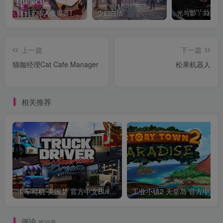
螺丝式插入模拟器TMA02
少妇白洁
上一篇
下一篇
猫咖经理Cat Cafe Manager
松果机器人
相关推荐
卡车司机 美国梦 官方中文Build.24390879
工业小镇2 天堂
评论
抢沙发