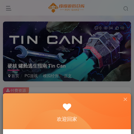
0
34
10
硬核 罐舱逃生指南 Tin Can
首页
PC游戏
模拟经营
正文
付费资源
硬核 罐舱逃生指南 Tin Can
此内容为付费资源，请付费后查看
2
欢迎回家
积分
免费
免费
黄金会员
超级会员