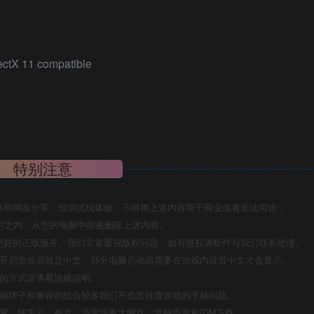
ectX 11 compatible
特别注意
络和网友分享，仅供试玩体验；不得将上述内容用于商业或者非法用途，
时之内，从您的电脑中彻底删除上述内容。
更好的正版服务。我们非常重视版权问题，如有侵权请邮件与我们联系处理。
置开启游戏后就是中文，部分电脑启动后需要在游戏内设置中文才会显示。
机的方式请查看游戏说明。
手柄牌子和兼容的组合较多我们不负责排查游戏的手柄问题。
翼、阿里云、夸克、迅雷等各大网盘，支持迅雷和IDM下载。