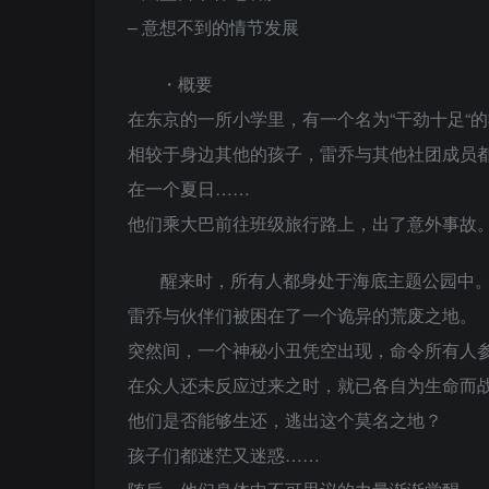
– 意想不到的情节发展
・概要
在东京的一所小学里，有一个名为“干劲十足“
相较于身边其他的孩子，雷乔与其他社团成员
在一个夏日……
他们乘大巴前往班级旅行路上，出了意外事故
醒来时，所有人都身处于海底主题公园中
雷乔与伙伴们被困在了一个诡异的荒废之地。
突然间，一个神秘小丑凭空出现，命令所有人参
在众人还未反应过来之时，就已各自为生命而
他们是否能够生还，逃出这个莫名之地？
孩子们都迷茫又迷惑……