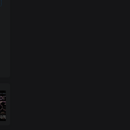
光与影：33号远征队|v1.5.1|豪华版|官方中文|支持手柄|Clair Obscur: Expedition 33
绯色修仙录|v0.628|官方中文|修仙纪元实录|绯月仙行录|寻仙录
生化危机9Resident Evil Requiem