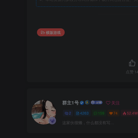
横版游戏
点赞
1
群主1号
关注
2
4263
159
74
52.4W
这家伙很懒，什么都没有写...