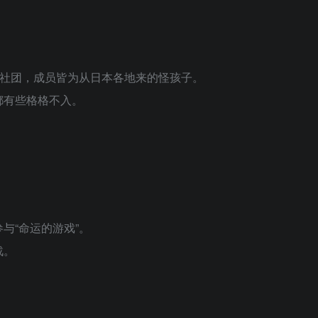
的社团，成员皆为从日本各地来的怪孩子。
都有些格格不入。
。
。
与“命运的游戏”。
战。