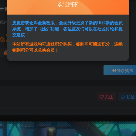
欢迎回家
世界尽头俱乐部World’s End Club
此内容为付费资源，请付费后查看
皮皮游戏仓库全新改版，全面升级更换了新的UI和新的会员
系统，增加了“社区”功能，各位皮友们可以在社区讨论和提
2
交建议！
积分
本站所有游戏均可通过积分购买，签到即可赠送积分，连续
签到积分可以兑换会员！
免费
免费
黄金会员
超级会员
登录购买
关注
私信