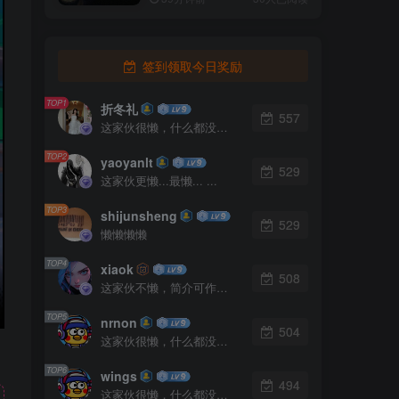
签到领取今日奖励
TOP1
折冬礼
557
这家伙很懒，什么都没有写...
TOP2
yaoyanlt
529
这家伙更懒...最懒... ...
TOP3
shijunsheng
529
懒懒懒懒
TOP4
xiaok
508
这家伙不懒，简介可作证！
TOP5
nrnon
504
这家伙很懒，什么都没有写...
TOP6
wings
494
这家伙很懒，什么都没有写...