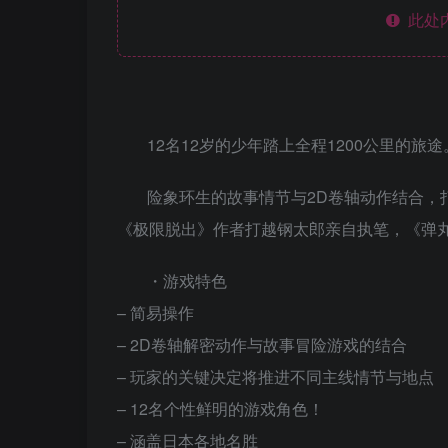
此处
12名12岁的少年踏上全程1200公里的旅途
险象环生的故事情节与2D卷轴动作结合，
《极限脱出》作者打越钢太郎亲自执笔，《弹丸
・游戏特色
– 简易操作
– 2D卷轴解密动作与故事冒险游戏的结合
– 玩家的关键决定将推进不同主线情节与地点
– 12名个性鲜明的游戏角色！
– 涵盖日本各地名胜