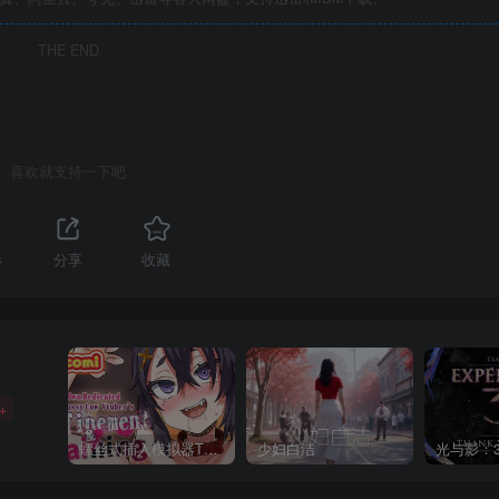
THE END
喜欢就支持一下吧
4
分享
收藏
+
螺丝式插入模拟器TMA02
少妇白洁