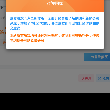
欢迎回家
不可思议的幻想乡：莲花迷宫RLotus Labyrinth
此内容为付费资源，请付费后查看
皮皮游戏仓库全新改版，全面升级更换了新的UI和新的会员
系统，增加了“社区”功能，各位皮友们可以在社区讨论和提
2
交建议！
积分
本站所有游戏均可通过积分购买，签到即可赠送积分，连续
签到积分可以兑换会员！
免费
免费
黄金会员
超级会员
登录购买
关注
私信