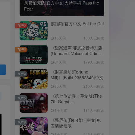
风暴怕死队|官方中文|支持手柄|Pass the
Fear
摸猫猫|官方中文|Pet the Cat
TOP2
16天前
100人已阅读
《疑案追声 罪恶之音特别版
TOP3
(Unheard: Voices of Crime
Edition)》|BUILD
34天前
179人已阅读
11111643+全DLC|中文
《财富磨坊(Fortune
TOP4
Mill)》|Build 23652340|中文
35天前
215人已阅读
《第七位访客：重制版(The
TOP5
7th Guest
Remake)》|v1.2.14090|中
1个月前
181人已阅读
文|免安装硬盘版
《释厄传(Relief)》|中文|免
TOP6
安装硬盘版
1个月前
446人已阅读