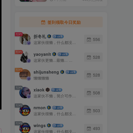
签到领取今日奖励
TOP1
折冬礼
556
这家伙很懒，什么都没有写...
TOP2
yaoyanlt
528
这家伙更懒...最懒... ...
TOP3
shijunsheng
528
懒懒懒懒
TOP4
xiaok
508
这家伙不懒，简介可作证！
TOP5
nrnon
503
这家伙很懒，什么都没有写...
TOP6
wings
493
这家伙很懒，什么都没有写...