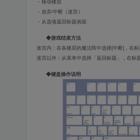
・移动楼层
・放弃/中断（迷宫）
・从选项返回标题画面
◆游戏结束方法
迷宫内：在各楼层的魔法阵中选择[中断]，在
迷宫以外：从菜单中选择「返回标题」，在标
◆键盘操作说明