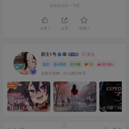
喜欢就支持一下吧
点赞
7
分享
收藏
1
群主1号
关注
2
4263
159
74
52.4W+
这家伙很懒，什么都没有写...
螺丝式插入模拟器TMA02
少妇白洁
上一篇
下一篇