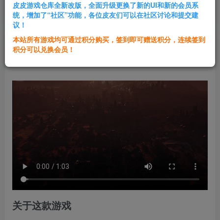
皮皮游戏仓库全新改版，全面升级更换了新的UI和新的会员系
登录购买
统，增加了“社区”功能，各位皮友们可以在社区讨论和提交建
议！
本站所有游戏均可通过积分购买，签到即可赠送积分，连续签到
群主1号
积分可以兑换会员！
关注
私信
1年前发布
关于这款游戏