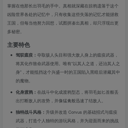
掌握在他那长出羽毛的手中。真相就深藏在掠鸦遗落于这个
凶险世界各处的记忆中，只有收集这些失落的记忆才能拯救
王国，但每当他努力回想，试图拼凑出真相，却只浮现出更
多秘密。
主要特色
驾驭瘟疫：
夺取骇人头目和强大敌人身上的瘟疫武器，
将其化作致命武器使用。唯有“以其人之道，还治其人之
身”，才能抵挡这个兴盛一时的王国陷入黑暗后潜藏其中
的魔物。
化身渡鸦：
在战斗中化成渡鸦型态，将羽毛如匕首般丢
出打断敌人的攻势，并像猛禽般迅速了结敌人。
独特战斗风格：
升级并改造 Corvus 的基础招式与瘟疫
武器，打造个人独特的游玩风格，并为迎面而来的挑战