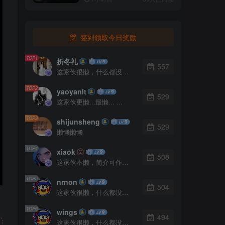
签到领取今日奖励
TOP1
折冬礼
557
这家伙很懒，什么都没有写...
TOP2
yaoyanlt
529
这家伙更懒...最懒... ...
TOP3
shijunsheng
529
懒懒懒懒
TOP4
xiaok
508
这家伙不懒，简介可作证！
TOP5
nrnon
504
这家伙很懒，什么都没有写...
TOP6
wings
494
这家伙很懒，什么都没有写...