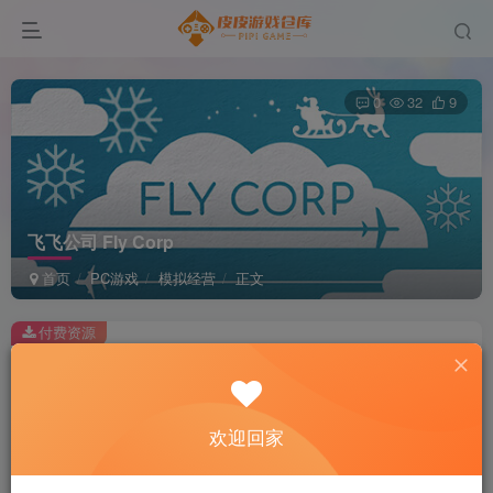
0
32
9
飞飞公司 Fly Corp
首页
PC游戏
模拟经营
正文
付费资源
飞飞公司 Fly Corp
此内容为付费资源，请付费后查看
2
欢迎回家
积分
免费
免费
黄金会员
超级会员