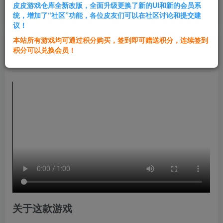
皮皮游戏仓库全新改版，全面升级更换了新的UI和新的会员系
登录购买
统，增加了“社区”功能，各位皮友们可以在社区讨论和提交建
议！
本站所有游戏均可通过积分购买，签到即可赠送积分，连续签到
群主1号
积分可以兑换会员！
关注
私信
1年前发布
关于这款游戏