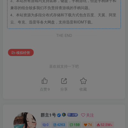
3、本站所有游戏均支持鼠标，键盘，手柄游玩，但是手柄牌子和
兼容的组合较多我们不负责排查游戏的手柄问题。
4、本站资源为多段分布式存储和下载方式包含百度、天翼、阿里
云、夸克、迅雷等各大网盘，支持迅雷和IDM下载。
THE END
模拟经营
喜欢就支持一下吧
点赞
9
分享
收藏
群主1号
关注
0
4263
159
74
52.5W+