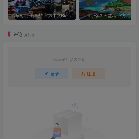
卡车司机 美国梦 官方中文Build.24390879
工业小镇2 天堂
评论
抢沙发
请登录后发表评论
登录
注册