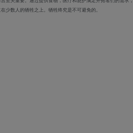
而言至关重要。通过提供食物，医疗和庇护满足开拓者们的需求
立在少数人的牺牲之上。牺牲终究是不可避免的。