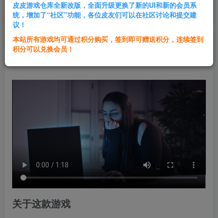
皮皮游戏仓库全新改版，全面升级更换了新的UI和新的会员系
登录购买
统，增加了“社区”功能，各位皮友们可以在社区讨论和提交建
议！
本站所有游戏均可通过积分购买，签到即可赠送积分，连续签到
群主1号
积分可以兑换会员！
关注
私信
1年前发布
关于这款游戏