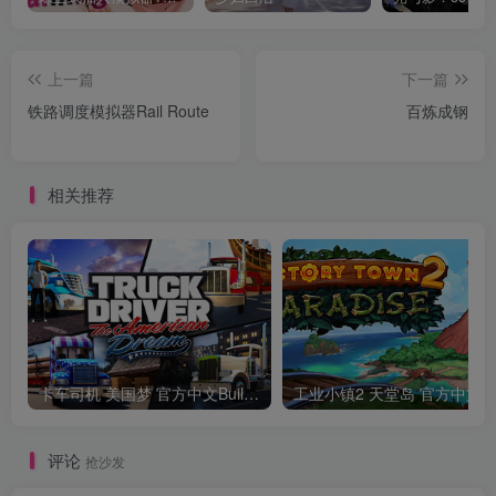
上一篇
下一篇
铁路调度模拟器Rail Route
百炼成钢
相关推荐
卡车司机 美国梦 官方中文Build.24390879
工业小镇2 天堂
评论
抢沙发