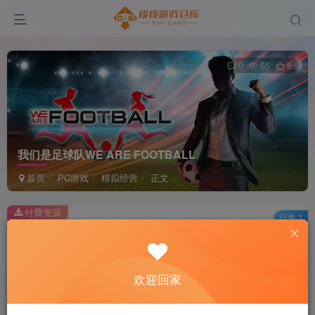
0
55
8
我们是足球队WE ARE FOOTBALL
首页
PC游戏
模拟经营
正文
付费资源
已售 1
我们是足球队WE ARE FOOTBALL
此内容为付费资源，请付费后查看
2
欢迎回家
积分
免费
免费
黄金会员
超级会员