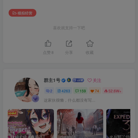
模拟经营
喜欢就支持一下吧
点赞
8
分享
收藏
群主1号
关注
2
4263
159
74
52.6W+
这家伙很懒，什么都没有写...
螺丝式插入模拟器TMA02
少妇白洁