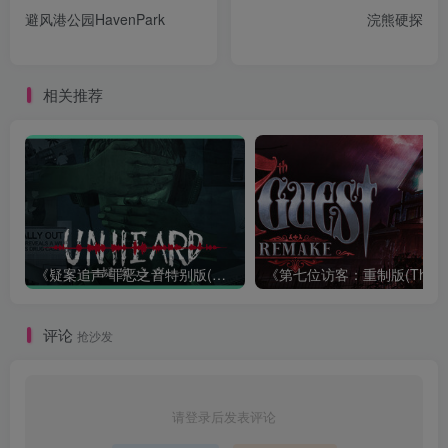
避风港公园HavenPark
浣熊硬探
相关推荐
《疑案追声 罪恶之音特别版(Unheard: Voices of Crime Edition)》|BUILD 11111643+全DLC|中文
评论
抢沙发
请登录后发表评论