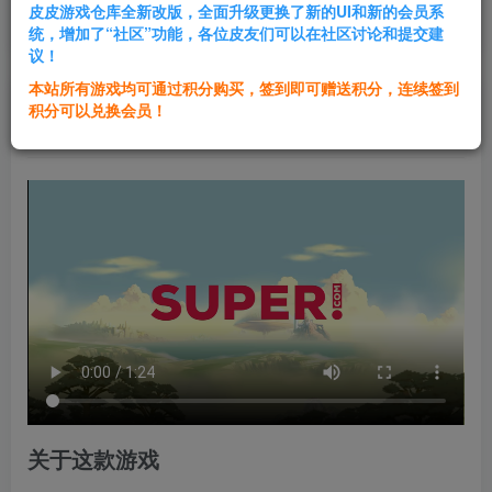
皮皮游戏仓库全新改版，全面升级更换了新的UI和新的会员系
登录购买
统，增加了“社区”功能，各位皮友们可以在社区讨论和提交建
议！
本站所有游戏均可通过积分购买，签到即可赠送积分，连续签到
群主1号
积分可以兑换会员！
关注
私信
1年前发布
关于这款游戏