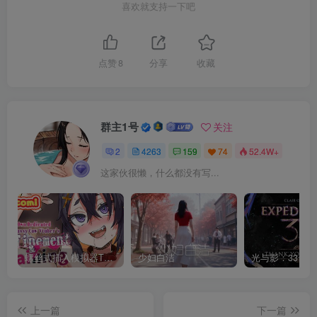
喜欢就支持一下吧
点赞
8
分享
收藏
群主1号
关注
2
4263
159
74
52.4W+
这家伙很懒，什么都没有写...
螺丝式插入模拟器TMA02
少妇白洁
上一篇
下一篇