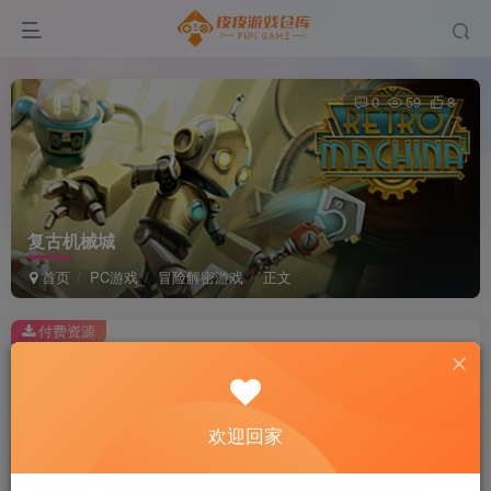
0
59
8
复古机械城
首页
PC游戏
冒险解密游戏
正文
付费资源
复古机械城
此内容为付费资源，请付费后查看
2
欢迎回家
积分
免费
免费
黄金会员
超级会员